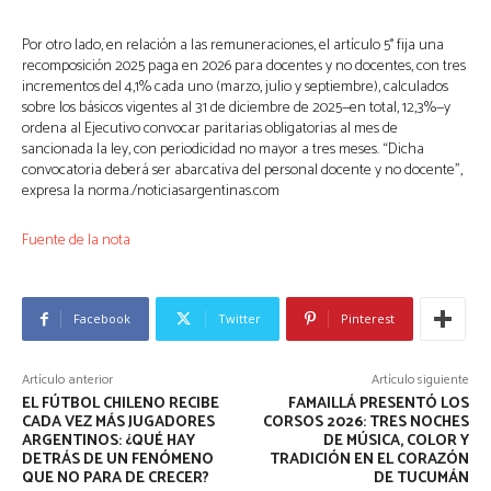
Por otro lado, en relación a las remuneraciones, el artículo 5° fija una
recomposición 2025 paga en 2026 para docentes y no docentes, con tres
incrementos del 4,1% cada uno (marzo, julio y septiembre), calculados
sobre los básicos vigentes al 31 de diciembre de 2025—en total, 12,3%—y
ordena al Ejecutivo convocar paritarias obligatorias al mes de
sancionada la ley, con periodicidad no mayor a tres meses. “Dicha
convocatoria deberá ser abarcativa del personal docente y no docente”,
expresa la norma./noticiasargentinas.com
Fuente de la nota
Facebook
Twitter
Pinterest
Artículo anterior
Artículo siguiente
EL FÚTBOL CHILENO RECIBE
FAMAILLÁ PRESENTÓ LOS
CADA VEZ MÁS JUGADORES
CORSOS 2026: TRES NOCHES
ARGENTINOS: ¿QUÉ HAY
DE MÚSICA, COLOR Y
DETRÁS DE UN FENÓMENO
TRADICIÓN EN EL CORAZÓN
QUE NO PARA DE CRECER?
DE TUCUMÁN