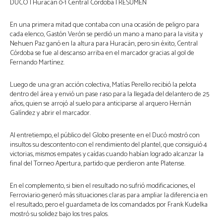
DUCÓ | Huracán 0-1 Central Córdoba | RESUMEN
En una primera mitad que contaba con una ocasión de peligro para
cada elenco, Gastón Verón se perdió un mano a mano para la visita y
Nehuen Paz ganó en la altura para Huracán, pero sin éxito, Central
Córdoba se fue al descanso arriba en el marcador gracias al gol de
Fernando Martínez.
Luego de una gran acción colectiva, Matías Perello recibió la pelota
dentro del área y envió un pase raso para la llegada del delantero de 25
años, quien se arrojó al suelo para anticiparse al arquero Hernán
Galíndez y abrir el marcador.
Al entretiempo, el público del Globo presente en el Ducó mostró con
insultos su descontento con el rendimiento del plantel, que consiguió 4
victorias, mismos empates y caídas cuando habían logrado alcanzar la
final del Torneo Apertura, partido que perdieron ante Platense.
En el complemento, si bien el resultado no sufrió modificaciones, el
Ferroviario generó más situaciones claras para ampliar la diferencia en
el resultado, pero el guardameta de los comandados por Frank Kudelka
mostró su solidez bajo los tres palos.