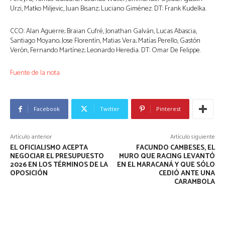
Urzi, Matko Miljevic, Juan Bisanz; Luciano Giménez. DT: Frank Kudelka.
CCO: Alan Aguerre; Braian Cufré, Jonathan Galván, Lucas Abascia,
Santiago Moyano; Jose Florentín, Matias Vera; Matías Perello, Gastón
Verón, Fernando Martínez; Leonardo Heredia. DT: Omar De Felippe.
Fuente de la nota
Facebook
Twitter
Pinterest
Artículo anterior
Artículo siguiente
EL OFICIALISMO ACEPTA
FACUNDO CAMBESES, EL
NEGOCIAR EL PRESUPUESTO
MURO QUE RACING LEVANTÓ
2026 EN LOS TÉRMINOS DE LA
EN EL MARACANÁ Y QUE SÓLO
OPOSICIÓN
CEDIÓ ANTE UNA
CARAMBOLA