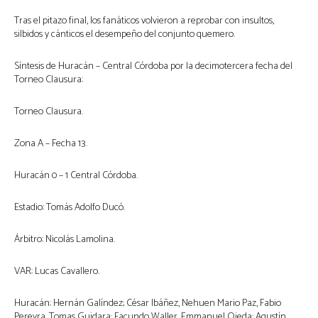
Tras el pitazo final, los fanáticos volvieron a reprobar con insultos,
silbidos y cánticos el desempeño del conjunto quemero.
Síntesis de Huracán – Central Córdoba por la decimotercera fecha del
Torneo Clausura:
Torneo Clausura.
Zona A – Fecha 13.
Huracán 0 – 1 Central Córdoba.
Estadio: Tomás Adolfo Ducó.
Árbitro: Nicolás Lamolina.
VAR: Lucas Cavallero.
Huracán: Hernán Galíndez; César Ibáñez, Nehuen Mario Paz, Fabio
Pereyra, Tomas Guidara; Facundo Waller, Emmanuel Ojeda; Agustín