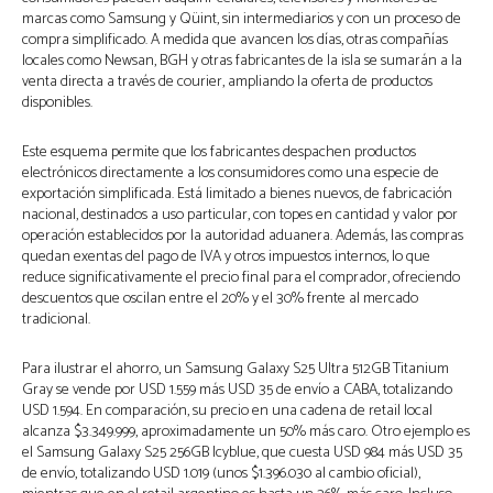
marcas como Samsung y Qüint, sin intermediarios y con un proceso de
compra simplificado. A medida que avancen los días, otras compañías
locales como Newsan, BGH y otras fabricantes de la isla se sumarán a la
venta directa a través de courier, ampliando la oferta de productos
disponibles.
Este esquema permite que los fabricantes despachen productos
electrónicos directamente a los consumidores como una especie de
exportación simplificada. Está limitado a bienes nuevos, de fabricación
nacional, destinados a uso particular, con topes en cantidad y valor por
operación establecidos por la autoridad aduanera. Además, las compras
quedan exentas del pago de IVA y otros impuestos internos, lo que
reduce significativamente el precio final para el comprador, ofreciendo
descuentos que oscilan entre el 20% y el 30% frente al mercado
tradicional.
Para ilustrar el ahorro, un Samsung Galaxy S25 Ultra 512GB Titanium
Gray se vende por USD 1.559 más USD 35 de envío a CABA, totalizando
USD 1.594. En comparación, su precio en una cadena de retail local
alcanza $3.349.999, aproximadamente un 50% más caro. Otro ejemplo es
el Samsung Galaxy S25 256GB Icyblue, que cuesta USD 984 más USD 35
de envío, totalizando USD 1.019 (unos $1.396.030 al cambio oficial),