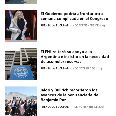
t
r
El Gobierno podría afrontar otra
semana complicada en el Congreso
a
PRENSA LA TUCUMAN
-
2 DE SEPTIEMBRE DE 2025
d
a
s
El FMI reiteró su apoyo a la
Argentina e insistió en la necesidad
de acumular reservas
PRENSA LA TUCUMAN
-
2 DE OCTUBRE DE 2025
Jaldo y Bullrich recorrieron los
avances de la penitenciaría de
Benjamín Paz
PRENSA LA TUCUMAN
-
1 DE NOVIEMBRE DE 2024