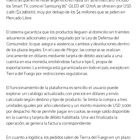
mientras que en el retail argentino es hasta un 36% más caro. Incluso
los Smart TV, como el Samsung 85″ QLED 4K Q70A, se ofrecen por USD
2.481 ($3.398.970), muy por debajo de los $4 millones que se piden en
Mercado Libre.
El sistema garantiza que los productos lleguen al domicilio sin trámites
aduaneros adicionales y está regulado por la Ley de Defensa del
Consumidor, lo que asegura asistencia, cambios y devoluciones dentro
de los plazos legales. En el caso de Mirgor, las compras se realizan
únicamente en dólares mediante tarjeta de débito asociada a una
cuenta en esa moneda, emitiéndose factura tipo E, propia de
exportaciones. La entrega está garantizada en todo el país, excepto en
Tierra del Fuego por restricciones regulatorias.
El funcionamiento de la plataforma es sencillo: el usuario puede
explorar un catálogo actualizado, con precios en dólares y envío
calculado según destino y tipo de producto. Se limita la compra a tres
unidades iguales por año calendario y un monto máximo de USD 3.000
por despacho. No se permite pagar en cuotas; se exige saldo disponible
en la cuenta y tarjeta de débito habilitada. Una vez finalizada la
operación, se genera la factura correspondiente.
En cuanto a logística, los pedidos salen de Tierra del Fuego en un plazo