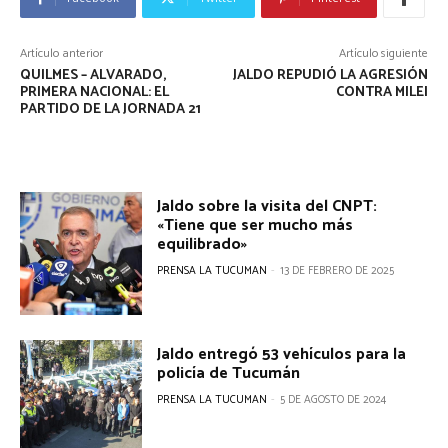
v
e
Artículo anterior
Artículo siguiente
g
QUILMES – ALVARADO,
JALDO REPUDIÓ LA AGRESIÓN
PRIMERA NACIONAL: EL
CONTRA MILEI
PARTIDO DE LA JORNADA 21
a
c
i
Jaldo sobre la visita del CNPT:
«Tiene que ser mucho más
ó
equilibrado»
n
PRENSA LA TUCUMAN
-
13 DE FEBRERO DE 2025
d
e
Jaldo entregó 53 vehículos para la
policía de Tucumán
e
PRENSA LA TUCUMAN
-
5 DE AGOSTO DE 2024
n