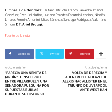
Gimnasia de Mendoza
: Lautaro Petruchi; Franco Saavedra, Imanol
González, Ezequiel Muñoz, Luciano Paredes; Facundo Lencioni, Nicolás
Linares, Fermín Antonini, Ulises Sánchez; Santiago Rodríguez, Valentino
Simoni.
DT: Ariel Broggi.
Fuente de la nota
Facebook
Twitter
Pinterest
Artículo anterior
Artículo siguiente
"PARECÍA UNA NENITA DE
VOLEA DE DERECHA Y
JARDÍN". TENSO CRUCE
ADENTRO: EL GOLAZO DE
ENTRE VILLARRUEL Y UNA
ALEXIS MAC ALLISTER EN EL
SENADORA FUEGUINA POR
TRIUNFO DE LIVERPOOL
SUPUESTAS BURLAS
ANTE WEST HAM
DURANTE SU DISCURSO