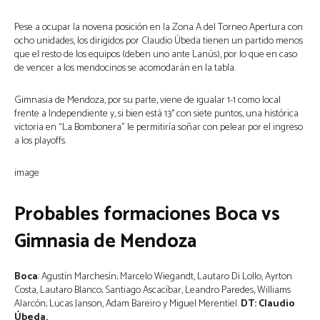
Pese a ocupar la novena posición en la Zona A del Torneo Apertura con
ocho unidades, los dirigidos por Claudio Úbeda tienen un partido menos
que el resto de los equipos (deben uno ante Lanús), por lo que en caso
de vencer a los mendocinos se acomodarán en la tabla.
Gimnasia de Mendoza, por su parte, viene de igualar 1-1 como local
frente a Independiente y, si bien está 13° con siete puntos, una histórica
victoria en “La Bombonera” le permitiría soñar con pelear por el ingreso
a los playoffs.
image
Probables formaciones Boca vs
Gimnasia de Mendoza
Boca
: Agustín Marchesín; Marcelo Wiegandt, Lautaro Di Lollo, Ayrton
Costa, Lautaro Blanco; Santiago Ascacíbar, Leandro Paredes, Williams
Alarcón; Lucas Janson, Adam Bareiro y Miguel Merentiel.
DT: Claudio
Úbeda.