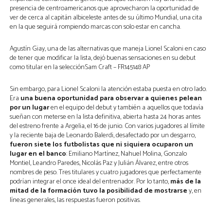
presencia de centroamericanos que aprovecharon la oportunidad de
ver de cerca al capitán albiceleste antes de su último Mundial, una cita
en la que seguirá rompiendo marcas con solo estar en cancha.
Agustín Giay, una de las alternativas que maneja Lionel Scaloni en caso
de tener que modificar la lista, dejó buenas sensaciones en su debut
como titular en la selecciónSam Craft – FR145148 AP
Sin embargo, para Lionel Scaloni la atención estaba puesta en otro lado.
Era
una buena oportunidad para observar a quienes pelean
por un lugar
en el equipo del debut y también a aquellos que todavía
sueñan con meterse en la lista definitiva, abierta hasta 24 horas antes
del estreno frente a Argelia, el 16 de junio. Con varios jugadores al límite
y la reciente baja de Leonardo Balerdi, desafectado por un desgarro,
fueron siete los futbolistas que ni siquiera ocuparon un
lugar en el banco
: Emiliano Martínez, Nahuel Molina, Gonzalo
Montiel, Leandro Paredes, Nicolás Paz y Julián Álvarez, entre otros
nombres de peso. Tres titulares y cuatro jugadores que perfectamente
podrían integrar el once ideal del entrenador. Por lo tanto,
más de la
mitad de la formación tuvo la posibilidad de mostrarse
y, en
líneas generales, las respuestas fueron positivas.