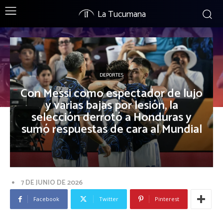
La Tucumana
DEPORTES
Con Messi como espectador de lujo
y varias bajas por lesión, la
selección derrotó a Honduras y
sumó respuestas de cara al Mundial
7 DE JUNIO DE 2026
Facebook
Twitter
Pinterest