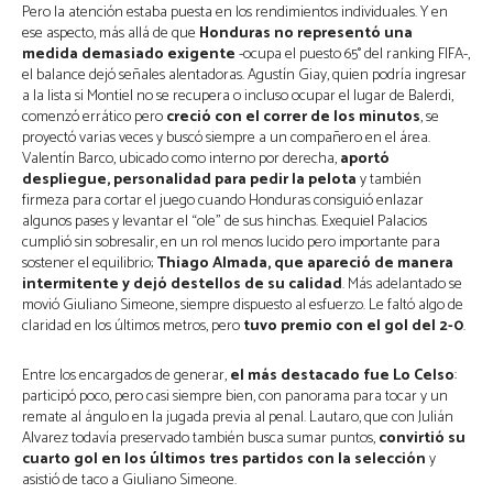
Pero la atención estaba puesta en los rendimientos individuales. Y en
ese aspecto, más allá de que
Honduras no representó una
medida demasiado exigente
-ocupa el puesto 65° del ranking FIFA-,
el balance dejó señales alentadoras. Agustín Giay, quien podría ingresar
a la lista si Montiel no se recupera o incluso ocupar el lugar de Balerdi,
comenzó errático pero
creció con el correr de los minutos
, se
proyectó varias veces y buscó siempre a un compañero en el área.
Valentín Barco, ubicado como interno por derecha,
aportó
despliegue, personalidad para pedir la pelota
y también
firmeza para cortar el juego cuando Honduras consiguió enlazar
algunos pases y levantar el “ole” de sus hinchas. Exequiel Palacios
cumplió sin sobresalir, en un rol menos lucido pero importante para
sostener el equilibrio;
Thiago Almada, que apareció de manera
intermitente y dejó destellos de su calidad
. Más adelantado se
movió Giuliano Simeone, siempre dispuesto al esfuerzo. Le faltó algo de
claridad en los últimos metros, pero
tuvo premio con el gol del 2-0
.
Entre los encargados de generar,
el más destacado fue Lo Celso
:
participó poco, pero casi siempre bien, con panorama para tocar y un
remate al ángulo en la jugada previa al penal. Lautaro, que con Julián
Alvarez todavía preservado también busca sumar puntos,
convirtió su
cuarto gol en los últimos tres partidos con la selección
y
asistió de taco a Giuliano Simeone.