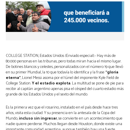
COLLEGE STATION, Estados Unidos (Enviado especial).- Hay más de
80.000 personas en las tribunas, pero todas miran hacia el mismo lugar.
De botines blancos y celestes, personalizados con el número 19 que llevó
en su primer Mundial, la 10 que todavía lo identifica y la frase
“gloria
eterna”
, Lionel Messi asoma por el túnel del imponente Kyle Field de
College Station.
Y el estadio explota
. La multitud se pone de pie para
recibir al capitán argentino apenas pisa el césped del cuarto estadio más
grande de los Estados Unidos y el sexto del mundo.
Es la primera vez que el rosarino, instalado en el país desde hace tres
años, visita esta ciudad. Y su presencia en la antesala de la Copa del
Mundo,
incluso sin ingresar
, se convierte en un acontecimiento que
nadie quiere perderse. Muchos llegan desde Houston, donde existe una
importante comunidad argentina, aunque también hay una fuerte