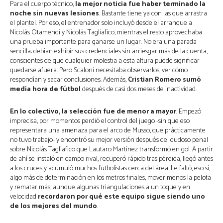
Para el cuerpo técnico,
la mejor noticia fue haber terminado la
noche sin nuevas lesiones
. Bastante tiene ya con las que arrastra
el plantel. Por eso, el entrenador solo incluyó desde el arranque a
Nicolás Otamendi y Nicolás Tagliafico, mientras el resto aprovechaba
una prueba importante para ganarse un lugar. No era una parada
sencilla: debían exhibir sus credenciales sin arriesgar más de la cuenta,
conscientes de que cualquier molestia a esta altura puede significar
quedarse afuera. Pero Scaloni necesitaba observarlos, ver cómo
respondían y sacar conclusiones. Además,
Cristian Romero sumó
media hora de fútbol
después de casi dos meses de inactividad.
En lo colectivo, la selección fue de menor a mayor
. Empezó
imprecisa, por momentos perdió el control del juego -sin que eso
representara una amenaza para el arco de Musso, que prácticamente
no tuvo trabajo- y encontró su mejor versión después del dudoso penal
sobre Nicolás Tagliafico que Lautaro Martínez transformó en gol. A partir
de ahí se instaló en campo rival, recuperó rápido tras pérdida, llegó antes
a los cruces y acumuló muchos futbolistas cerca del área. Le faltó, eso sí,
algo más de determinación en los metros finales, mover menos la pelota
y rematar más, aunque algunas triangulaciones a un toque y en
velocidad
recordaron por qué este equipo sigue siendo uno
de los mejores del mundo
.