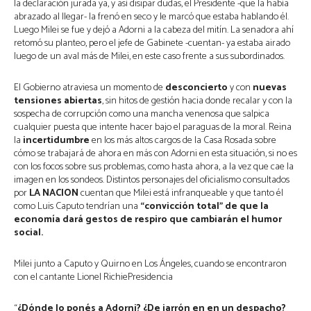
la declaración jurada ya, y así disipar dudas, el Presidente -que la había
abrazado al llegar- la frenó en seco y le marcó que estaba hablando él.
Luego Milei se fue y dejó a Adorni a la cabeza del mitín. La senadora ahí
retomó su planteo, pero el jefe de Gabinete -cuentan- ya estaba airado
luego de un aval más de Milei, en este caso frente a sus subordinados.
El Gobierno atraviesa un momento de
desconcierto
y con
nuevas
tensiones abiertas
, sin hitos de gestión hacia donde recalar y con la
sospecha de corrupción como una mancha venenosa que salpica
cualquier puesta que intente hacer bajo el paraguas de la moral. Reina
la
incertidumbre
en los más altos cargos de la Casa Rosada sobre
cómo se trabajará de ahora en más con Adorni en esta situación, si no es
con los focos sobre sus problemas, como hasta ahora, a la vez que cae la
imagen en los sondeos. Distintos personajes del oficialismo consultados
por
LA NACION
cuentan que Milei está infranqueable y que tanto él
como Luis Caputo tendrían una
“convicción total” de que la
economía dará gestos de respiro que cambiarán el humor
social.
Milei junto a Caputo y Quirno en Los Ángeles, cuando se encontraron
con el cantante Lionel RichiePresidencia
“
¿Dónde lo ponés a Adorni? ¿De jarrón en en un despacho?