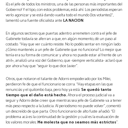
¡Es el jefe de todos los ministros, una de las personas más importantes del
Gobierno! Y el tipo, con estos problemas, está ahí. Los periodistas esperan
verlo agonizar y se está dando vuelta todo el mundo [los votantes]“,
lamentó una fuente oficialista ante
LA NACION
.
En algunos sectores que puertas adentro arremeten contra el jefe de
Gabinete todavía se aferran a que, en algún momento, dé un paso al
costado. “Hay que ver cuánto resiste. No lo podés sentar en ningún lado.
¿Cómo mantenés a un jefe de Gabinete que no funciona? Lo mejor que
tenía era su forma de comunicar y ahora no puede estar al frente de un
atril», analizó una voz del Gobierno, que -siempre verticalista- aclaró que
por ahora hay que “seguir lo que dice Javier”.
Otros, que notaron el talante de Adorni empoderado por los Milei,
perdieron fe de que el funcionario se corra. “Hay etapas en las que
renunciás y el quilombo baja, pero hoy ya está.
Se quedó tanto
tiempo que el daño está hecho.
Ahora el proceso judicial va a
seguir y Adorni debe creer que mientras sea jefe de Gabinete va a tener
más peso respecto a la Justicia. Al periodismo no puede volver”, comentó
un descreído de que parta. Otro funcionario de alto fuste añadió: “El
problema acá es la continuidad de la gestión y cuál es la evaluación de
los valores morales.
Me molesta que no seamos más estrictos
”.