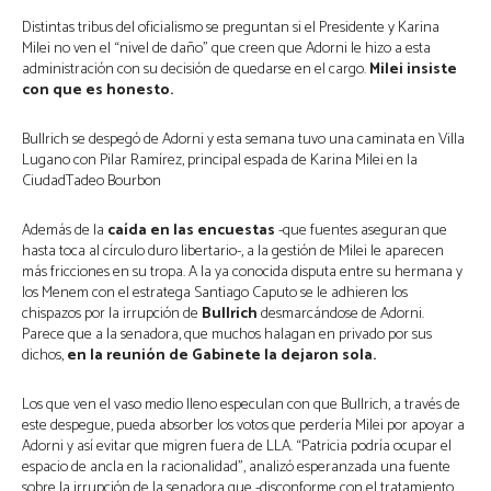
Distintas tribus del oficialismo se preguntan si el Presidente y Karina
Milei no ven el “nivel de daño” que creen que Adorni le hizo a esta
administración con su decisión de quedarse en el cargo.
Milei insiste
con que es honesto.
Bullrich se despegó de Adorni y esta semana tuvo una caminata en Villa
Lugano con Pilar Ramírez, principal espada de Karina Milei en la
CiudadTadeo Bourbon
Además de la
caída en las encuestas
-que fuentes aseguran que
hasta toca al círculo duro libertario-, a la gestión de Milei le aparecen
más fricciones en su tropa. A la ya conocida disputa entre su hermana y
los Menem con el estratega Santiago Caputo se le adhieren los
chispazos por la irrupción de
Bullrich
desmarcándose de Adorni.
Parece que a la senadora, que muchos halagan en privado por sus
dichos,
en la reunión de Gabinete la dejaron sola.
Los que ven el vaso medio lleno especulan con que Bullrich, a través de
este despegue, pueda absorber los votos que perdería Milei por apoyar a
Adorni y así evitar que migren fuera de LLA. “Patricia podría ocupar el
espacio de ancla en la racionalidad”, analizó esperanzada una fuente
sobre la irrupción de la senadora que -disconforme con el tratamiento