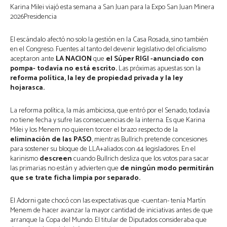
Karina Milei viajó esta semana a San Juan para la Expo San Juan Minera
2026Presidencia
El escándalo afectó no solo la gestión en la Casa Rosada, sino también
en el Congreso. Fuentes al tanto del devenir legislativo del oficialismo
aceptaron ante
LA NACION
que
el Súper RIGI -anunciado con
pompa- todavía no está escrito.
Las próximas apuestas son la
reforma política, la ley de propiedad privada y la ley
hojarasca.
La reforma política, la más ambiciosa, que entró por el Senado, todavía
no tiene fecha y sufre las consecuencias de la interna. Es que Karina
Milei y los Menem no quieren torcer el brazo respecto de la
eliminación de las PASO
, mientras Bullrich pretende concesiones
para sostener su bloque de LLA+aliados con 44 legisladores. En el
karinismo
descreen
cuando Bullrich desliza que los votos para sacar
las primarias no están y advierten que
de ningún modo permitirán
que se trate ficha limpia por separado.
El Adorni gate chocó con las expectativas que -cuentan- tenía Martín
Menem de hacer avanzar la mayor cantidad de iniciativas antes de que
arranque la Copa del Mundo. El titular de Diputados consideraba que