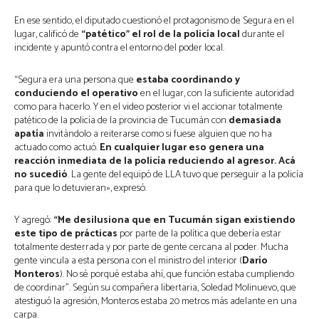
En ese sentido, el diputado cuestionó el protagonismo de Segura en el
lugar, calificó de
“patético” el rol de la policía local
durante el
incidente y apuntó contra el entorno del poder local.
“Segura era una persona que
estaba coordinando y
conduciendo el operativo
en el lugar, con la suficiente autoridad
como para hacerlo. Y en el video posterior vi el accionar totalmente
patético de la policía de la provincia de Tucumán con
demasiada
apatía
invitándolo a reiterarse como si fuese alguien que no ha
actuado como actuó.
En cualquier lugar eso genera una
reacción inmediata de la policía reduciendo al agresor. Acá
no sucedió
. La gente del equipó de LLA tuvo que perseguir a la policía
para que lo detuvieran», expresó.
Y agregó:
“Me desilusiona que en Tucumán sigan existiendo
este tipo de prácticas
por parte de la política que debería estar
totalmente desterrada y por parte de gente cercana al poder. Mucha
gente vincula a esta persona con el ministro del interior (
Darío
Monteros
). No sé porqué estaba ahí, que función estaba cumpliendo
de coordinar”. Según su compañera libertaria, Soledad Molinuevo, que
atestiguó la agresión, Monteros estaba 20 metros más adelante en una
carpa.