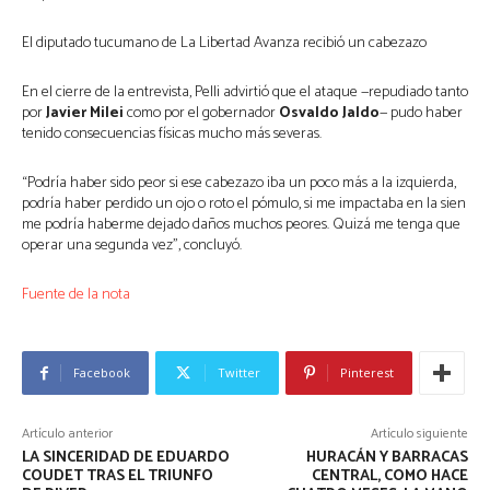
El diputado tucumano de La Libertad Avanza recibió un cabezazo
En el cierre de la entrevista, Pelli advirtió que el ataque —repudiado tanto
por
Javier Milei
como por el gobernador
Osvaldo Jaldo
— pudo haber
tenido consecuencias físicas mucho más severas.
“Podría haber sido peor si ese cabezazo iba un poco más a la izquierda,
podría haber perdido un ojo o roto el pómulo, si me impactaba en la sien
me podría haberme dejado daños muchos peores. Quizá me tenga que
operar una segunda vez”, concluyó.
Fuente de la nota
Facebook
Twitter
Pinterest
Artículo anterior
Artículo siguiente
LA SINCERIDAD DE EDUARDO
HURACÁN Y BARRACAS
COUDET TRAS EL TRIUNFO
CENTRAL, COMO HACE