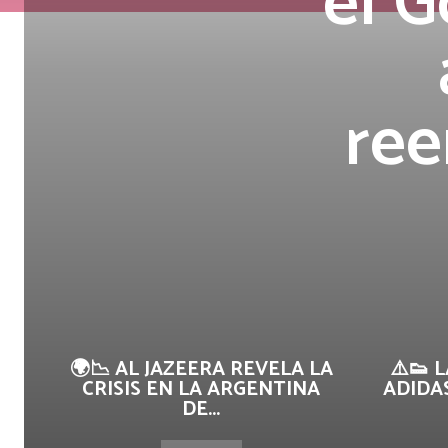
el G
ree
🌍📉 AL JAZEERA REVELA LA
⚠️👟 
CRISIS EN LA ARGENTINA
ADIDAS
DE...