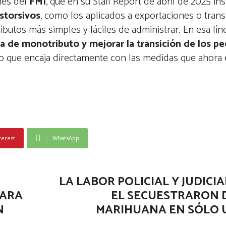
nes del
FMI
, que en su Staff Report de abril de 2025 ins
storsivos
, como los aplicados a exportaciones o tran
ibutos más simples y fáciles de administrar. En esa lín
sa de monotributo y mejorar la transición de los p
eo que encaja directamente con las medidas que ahora 
terest
WhatsApp
LA LABOR POLICIAL Y JUDICIA
PARA
EL SECUESTRARON D
N
MARIHUANA EN SÓLO 