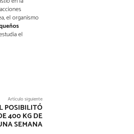
istió en la
sacciones
ea, el organismo
equeños
estudia el
Artículo siguiente
L POSIBILITÓ
E 400 KG DE
UNA SEMANA