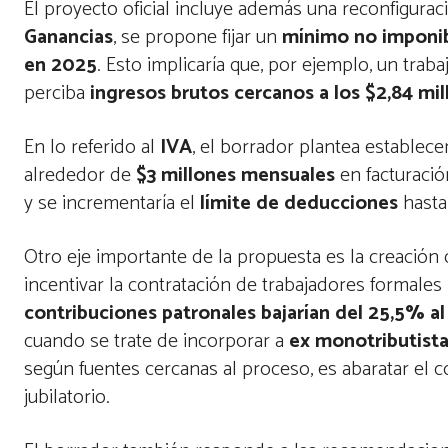
El proyecto oficial incluye además una reconfigura
Ganancias
, se propone fijar un
mínimo no imponib
en 2025
. Esto implicaría que, por ejemplo, un trab
perciba
ingresos brutos cercanos a los $2,84 mi
En lo referido al
IVA
, el borrador plantea establece
alrededor de
$3 millones mensuales
en facturació
y se incrementaría el
límite de deducciones
hasta
Otro eje importante de la propuesta es la creación
incentivar la contratación de trabajadores formales 
contribuciones patronales bajarían del 25,5% a
cuando se trate de incorporar a
ex monotributist
según fuentes cercanas al proceso, es abaratar el 
jubilatorio.