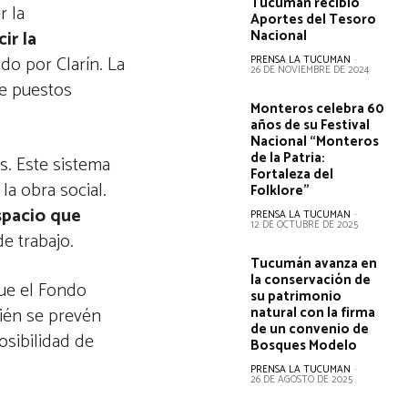
Tucumán recibió
r la
Aportes del Tesoro
ir la
Nacional
ado por Clarín. La
PRENSA LA TUCUMAN
-
26 DE NOVIEMBRE DE 2024
de puestos
Monteros celebra 60
años de su Festival
Nacional “Monteros
de la Patria:
s. Este sistema
Fortaleza del
la obra social.
Folklore”
spacio que
PRENSA LA TUCUMAN
-
12 DE OCTUBRE DE 2025
de trabajo.
Tucumán avanza en
la conservación de
que el Fondo
su patrimonio
bién se prevén
natural con la firma
de un convenio de
osibilidad de
Bosques Modelo
PRENSA LA TUCUMAN
-
26 DE AGOSTO DE 2025