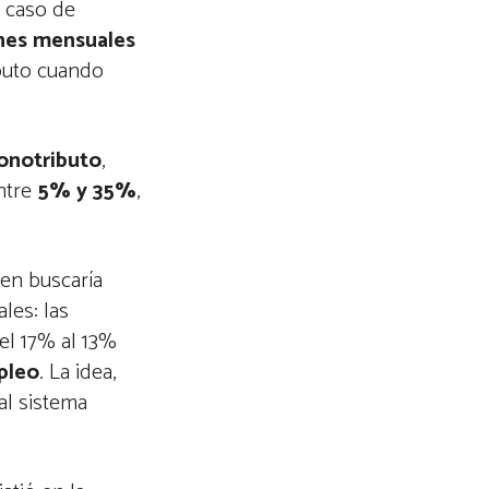
l caso de
ones mensuales
ibuto cuando
onotributo
,
entre
5% y 35%
,
men buscaría
les: las
el 17% al 13%
pleo
. La idea,
al sistema