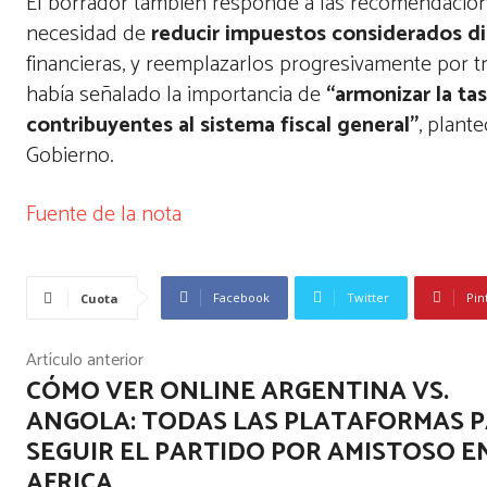
El borrador también responde a las recomendacio
necesidad de
reducir impuestos considerados di
financieras, y reemplazarlos progresivamente por tr
había señalado la importancia de
“armonizar la ta
contribuyentes al sistema fiscal general”
, plant
Gobierno.
N
Fuente de la nota
a
v
Facebook
Twitter
Pin
Cuota
e
Artículo anterior
g
CÓMO VER ONLINE ARGENTINA VS.
a
ANGOLA: TODAS LAS PLATAFORMAS 
SEGUIR EL PARTIDO POR AMISTOSO E
c
AFRICA