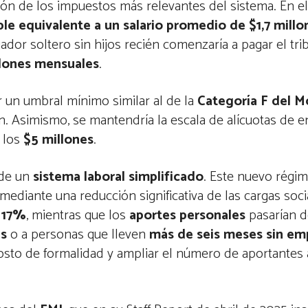
ción de los impuestos más relevantes del sistema. En e
le equivalente a un salario promedio de $1,7 mill
ajador soltero sin hijos recién comenzaría a pagar el tr
llones mensuales
.
r un umbral mínimo similar al de la
Categoría F del M
n. Asimismo, se mantendría la escala de alícuotas de 
 los
$5 millones
.
 de un
sistema laboral simplificado
. Este nuevo régi
mediante una reducción significativa de las cargas socia
l 17%
, mientras que los
aportes personales
pasarían d
as
o a personas que lleven
más de seis meses sin em
costo de formalidad y ampliar el número de aportantes 