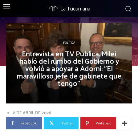
La Tucumana
POLÍTICA
Entrevista en TV Pública. Milei
habló del rumbo del Gobierno y
volvió a apoyar a Adorni: "El
maravilloso jefe de gabinete que
tengo"
8 DE ABRIL DE 2026
Facebook
Twitter
Pinterest