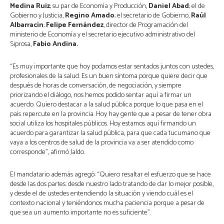
Medina Ruiz
; su par de Economía y Producción,
Daniel Abad
; el de
Gobierno y Justicia,
Regino Amado
; el secretario de Gobierno,
Raúl
Albarracín
;
Felipe Fernández
, director de Programación del
ministerio de Economía y el secretario ejecutivo administrativo del
Siprosa,
Fabio Andina.
“Es muy importante que hoy podamos estar sentados juntos con ustedes,
profesionales de la salud. Es un buen síntoma porque quiere decir que
después de horas de conversación, de negociación, y siempre
priorizando el diálogo, nos hemos podido sentar aquí a firmar un
acuerdo. Quiero destacar a la salud pública porque lo que pasa en el
país repercute en la provincia. Hoy hay gente que a pesar de tener obra
social utiliza los hospitales públicos. Hoy estamos aquí firmando un
acuerdo para garantizar la salud pública, para que cada tucumano que
vaya a los centros de salud de la provincia va a ser atendido como
corresponde”, afirmó Jaldo.
El mandatario además agregó: “Quiero resaltar el esfuerzo que se hace
desde las dos partes: desde nuestro lado tratando de dar lo mejor posible,
y desde el de ustedes entendiendo la situación y viendo cuál es el
contexto nacional y teniéndonos mucha paciencia porque a pesar de
que sea un aumento importante no es suficiente”.