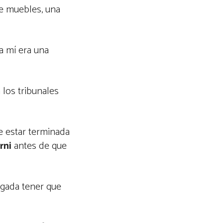
de muebles, una
ra mí era una
 los tribunales
de estar terminada
rni
antes de que
agada tener que