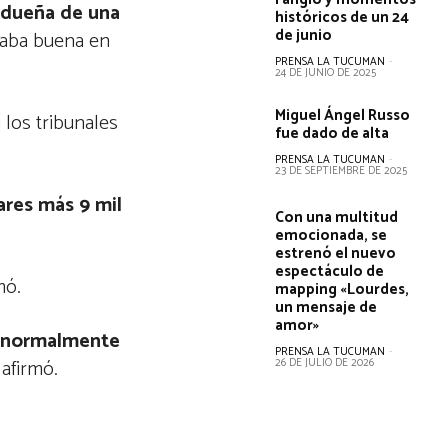
a dueña de una
históricos de un 24
de junio
staba buena en
PRENSA LA TUCUMAN
-
24 DE JUNIO DE 2025
Miguel Ángel Russo
 los tribunales
fue dado de alta
PRENSA LA TUCUMAN
-
23 DE SEPTIEMBRE DE 2025
ares más 9 mil
Con una multitud
emocionada, se
estrenó el nuevo
espectáculo de
mó.
mapping «Lourdes,
un mensaje de
amor»
a normalmente
PRENSA LA TUCUMAN
-
afirmó.
26 DE JULIO DE 2026