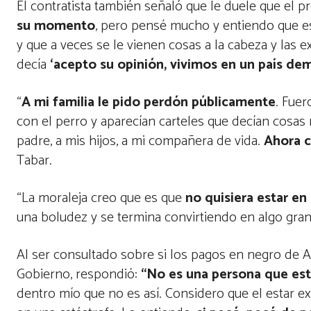
El contratista también señaló que le duele que el pre
su momento
, pero pensé mucho y entiendo que e
y que a veces se le vienen cosas a la cabeza y las 
decía
‘acepto su opinión, vivimos en un país de
“
A mi familia le pido perdón públicamente
. Fuer
con el perro y aparecían carteles que decían cosas 
padre, a mis hijos, a mi compañera de vida.
Ahora c
Tabar.
“La moraleja creo que es que
no quisiera estar en
una boludez y se termina convirtiendo en algo gra
Al ser consultado sobre si los pagos en negro de 
Gobierno, respondió:
“No es una persona que est
dentro mío que no es así. Considero que el estar e