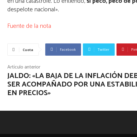
en una catástrofe. Lo entiendo,
si pecó, pecó de p
despelote nacional».
Fuente de la nota
Facebook
Twitter
Pin
Cuota
Artículo anterior
JALDO: «LA BAJA DE LA INFLACIÓN DE
SER ACOMPAÑADO POR UNA ESTABIL
EN PRECIOS»