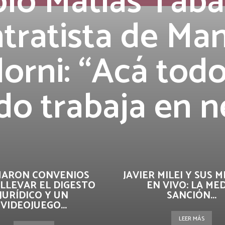
ló Matías Tabar
tratista de Ma
orni: “Acá todo
o trabaja en n
MARON CONVENIOS
JAVIER MILEI Y SUS M
LLEVAR EL DIGESTO
EN VIVO: LA ME
JURÍDICO Y UN
SANCIÓN...
VIDEOJUEGO...
LEER MÁS