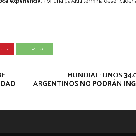
oca experiencia
. Por una pavada termina desencade
terest
WhatsApp
BE
MUNDIAL: UNOS 34.
IDAD
ARGENTINOS NO PODRÁN ING