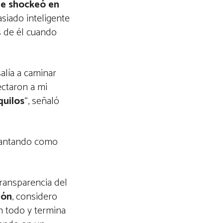
e shockeó en
siado inteligente
s de él cuando
salía a caminar
ectaron a mi
quilos
“, señaló
evantando como
ransparencia del
ión
, considero
n todo y termina