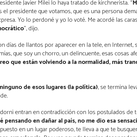
sidente Javier Milei lo haya tratado de kirchnerista. “
M
s el presidente que votamos, que es una persona dema
expresa. Yo lo perdoné y yo lo voté. Me acordé las cara
mocrático
”, dijo.
on días de llantos por aparecer en la tele, en Internet, 
mías, que soy un chorro, un delincuente, esas cosas af
reo que están volviendo a la normalidad, más tran
 ninguno de esos lugares (la política)
, se termina l
nde.
Adorni
entran en contradicción con los postulados de t
é pensando en dañar al país, no me dio esa sensac
xpuesto en un lugar poderoso, te lleva a que te busque