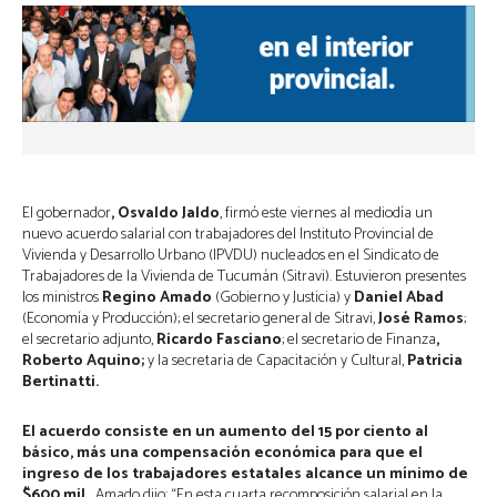
El gobernador
, Osvaldo Jaldo
, firmó este viernes al mediodía un
nuevo acuerdo salarial con trabajadores del Instituto Provincial de
Vivienda y Desarrollo Urbano (IPVDU) nucleados en el Sindicato de
Trabajadores de la Vivienda de Tucumán (Sitravi). Estuvieron presentes
los ministros
Regino Amado
(Gobierno y Justicia) y
Daniel Abad
(Economía y Producción); el secretario general de Sitravi,
José Ramos
;
el secretario adjunto,
Ricardo Fasciano
; el secretario de Finanza
,
Roberto Aquino;
y la secretaria de Capacitación y Cultural,
Patricia
Bertinatti.
El acuerdo consiste en un aumento del 15 por ciento al
básico, más una compensación económica para que el
ingreso de los trabajadores estatales alcance un mínimo de
$600 mil.
Amado dijo: “En esta cuarta recomposición salarial en la