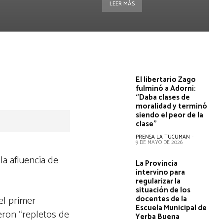
LEER MÁS
El libertario Zago
fulminó a Adorni:
“Daba clases de
moralidad y terminó
siendo el peor de la
clase”
PRENSA LA TUCUMAN
-
9 DE MAYO DE 2026
la afluencia de
La Provincia
intervino para
regularizar la
situación de los
el primer
docentes de la
Escuela Municipal de
ieron “repletos de
Yerba Buena