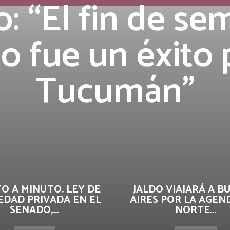
o: “El fin de s
go fue un éxito 
Tucumán”
O A MINUTO. LEY DE
JALDO VIAJARÁ A B
EDAD PRIVADA EN EL
AIRES POR LA AGEN
SENADO,...
NORTE...