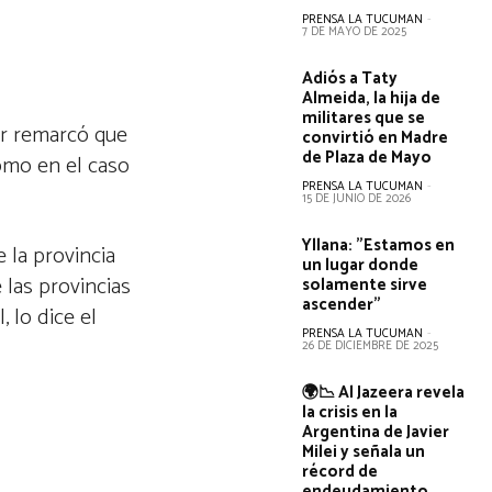
PRENSA LA TUCUMAN
-
7 DE MAYO DE 2025
Adiós a Taty
Almeida, la hija de
militares que se
or remarcó que
convirtió en Madre
de Plaza de Mayo
como en el caso
PRENSA LA TUCUMAN
-
15 DE JUNIO DE 2026
Yllana: "Estamos en
e la provincia
un lugar donde
 las provincias
solamente sirve
ascender"
 lo dice el
PRENSA LA TUCUMAN
-
.
26 DE DICIEMBRE DE 2025
🌍📉 Al Jazeera revela
la crisis en la
Argentina de Javier
Milei y señala un
récord de
endeudamiento