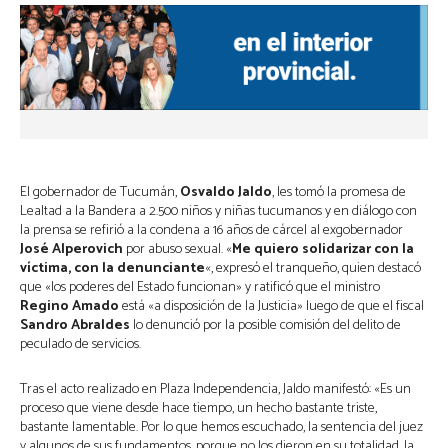
El gobernador de Tucumán,
Osvaldo Jaldo
, les tomó la promesa de
Lealtad a la Bandera a 2.500 niños y niñas tucumanos y en diálogo con
la prensa se refirió a la condena a 16 años de cárcel al exgobernador
José Alperovich
por abuso sexual. «
Me quiero solidarizar con la
víctima, con la denunciante
«, expresó el tranqueño, quien destacó
que «los poderes del Estado funcionan» y ratificó que el ministro
Regino Amado
está «a disposición de la Justicia» luego de que el fiscal
Sandro Abraldes
lo denunció por la posible comisión del delito de
peculado de servicios.
Tras el acto realizado en Plaza Independencia, Jaldo manifestó: «Es un
proceso que viene desde hace tiempo, un hecho bastante triste,
bastante lamentable. Por lo que hemos escuchado, la sentencia del juez
y algunos de sus fundamentos, porque no los dieron en su totalidad, la