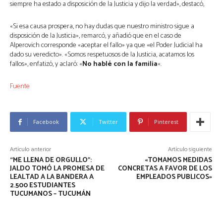
siempre ha estado a disposición de la Justicia y dijo la verdad», destacó,
«Si esa causa prospera, no hay dudas que nuestro ministro sigue a
disposición de la Justicia», remarcó, y añadió que en el caso de
Alperovich corresponde «aceptar el fallo» ya que «el Poder Judicial ha
dado su veredicto». «Somos respetuosos de la Justicia, acatamos los
fallos», enfatizó, y aclaró: «
No hablé con la familia
«.
Fuente
Facebook
Twitter
Pinterest
Artículo anterior
Artículo siguiente
“ME LLENA DE ORGULLO”:
«TOMAMOS MEDIDAS
JALDO TOMÓ LA PROMESA DE
CONCRETAS A FAVOR DE LOS
LEALTAD A LA BANDERA A
EMPLEADOS PUBLICOS»
2.500 ESTUDIANTES
TUCUMANOS – TUCUMÁN