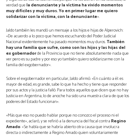
verdad que
la denunciante y la víctima ha vivido momentos
muy difíciles y muy duros. Yo en primer lugar me quiero
solidarizar con la víctima, con la denunciante
«.
Jaldo también les mandó un mensaje a los hijos e hijas de Alperovich:
«De acuerdo a lo poco que hemos escuchando del Poder Judicial
Nacional evidentemente ha pasado momentos muy duros.
También
hay una familia que sufre, como son los hijos y las hijas del
ex gobernador
de la Provincia que no tiene absolutamente nada que
ver pero es su padre y por eso yo también quiero solidarizarme con la
familia del exgobernador».
Sobre el exgobernador en particular, Jaldo afirmó: «En cuánto a él: es
mayor de edad, es grande, sabe lo que ha hecho y tiene que responder
por sus actos y la justicia falló. Para todos aquellos que dicen que no hay
Justicia en Argentina, lo de anoche ha sido una muestra clara de que los
poderes del Estado funcionan».
«Más que eso no puedo hablar porque no conozco el proceso ni el
expediente», aclaró, y se refirió a la denuncia del fiscal contra
Regino
Amado
: «Se habla que se habría abierto otra causa que involucra
directa o indirectamente a Regino Amado quien voluntariamente