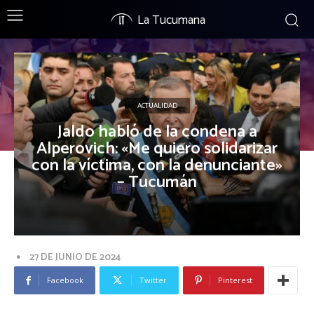
La Tucumana
ACTUALIDAD
Jaldo habló de la condena a
Alperovich: «Me quiero solidarizar
con la víctima, con la denunciante»
– Tucumán
27 DE JUNIO DE 2024
Facebook
Twitter
Pinterest