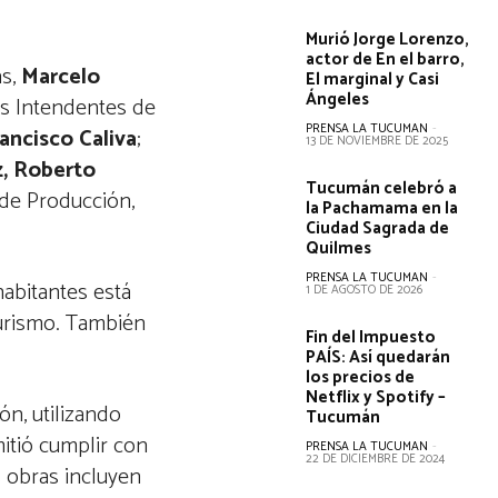
Murió Jorge Lorenzo,
actor de En el barro,
s,
Marcelo
El marginal y Casi
Ángeles
s Intendentes de
PRENSA LA TUCUMAN
-
ancisco Caliva
;
13 DE NOVIEMBRE DE 2025
z, Roberto
Tucumán celebró a
o de Producción,
la Pachamama en la
Ciudad Sagrada de
Quilmes
PRENSA LA TUCUMAN
-
abitantes está
1 DE AGOSTO DE 2026
turismo. También
Fin del Impuesto
PAÍS: Así quedarán
los precios de
Netflix y Spotify –
n, utilizando
Tucumán
mitió cumplir con
PRENSA LA TUCUMAN
-
22 DE DICIEMBRE DE 2024
s obras incluyen