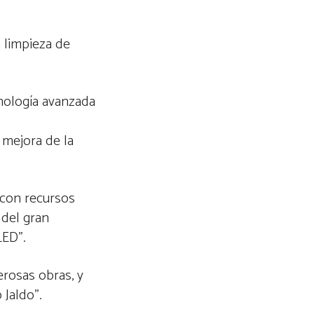
 limpieza de
cnología avanzada
 mejora de la
 con recursos
 del gran
LED”.
erosas obras, y
Jaldo”.