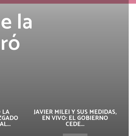
e la
uró
 LA
JAVIER MILEI Y SUS MEDIDAS,
UZGADO
EN VIVO: EL GOBIERNO
L...
CEDE...