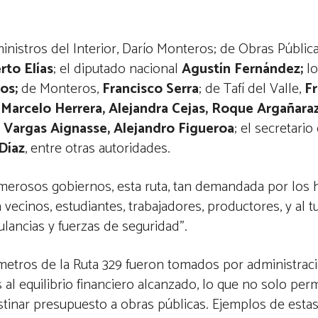
istros del Interior, Darío Monteros; de Obras Pública
rto Elías
; el diputado nacional
Agustín Fernández;
lo
os;
de Monteros,
Francisco Serra
; de Tafí del Valle,
Fr
Marcelo Herrera, Alejandra Cejas, Roque Argañara
 Vargas Aignasse, Alejandro Figueroa
; el secretari
Díaz
, entre otras autoridades.
rosos gobiernos, esta ruta, tan demandada por los h
 vecinos, estudiantes, trabajadores, productores, y al 
ulancias y fuerzas de seguridad”.
metros de la Ruta 329 fueron tomados por administració
 al equilibrio financiero alcanzado, lo que no solo per
destinar presupuesto a obras públicas. Ejemplos de esta