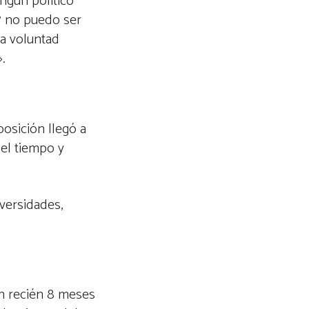
ngún político
27 no puedo ser
la voluntad
.
osición llegó a
 el tiempo y
iversidades,
n recién 8 meses