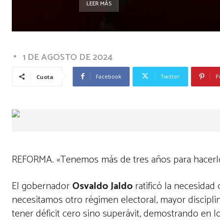
LEER MÁS
1 DE AGOSTO DE 2024
Facebook
Twitter
P
Cuota
REFORMA. «Tenemos más de tres años para hacerlo»
El gobernador
Osvaldo Jaldo
ratificó la necesidad 
necesitamos otro régimen electoral, mayor discipli
tener déficit cero sino superávit, demostrando en 