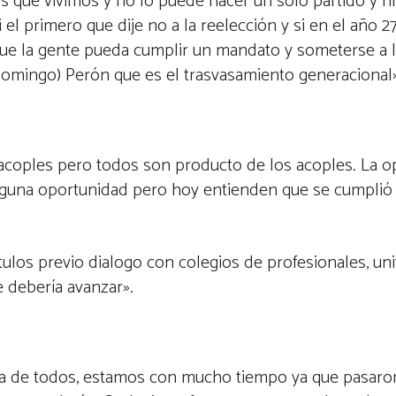
s que vivimos y no lo puede hacer un solo partido y ni
 el primero que dije no a la reelección y si en el año 
a que la gente pueda cumplir un mandato y someterse a 
 Domingo) Perón que es el trasvasamiento generacional»
acoples pero todos son producto de los acoples. La op
 alguna oportunidad pero hoy entienden que se cumplió
ítulos previo dialogo con colegios de profesionales, un
e debería avanzar».
cha de todos, estamos con mucho tiempo ya que pasaro