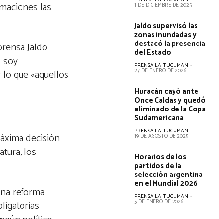
PRENSA LA TUCUMAN
-
rmaciones las
1 DE DICIEMBRE DE 2025
Jaldo supervisó las
zonas inundadas y
destacó la presencia
prensa Jaldo
del Estado
o soy
PRENSA LA TUCUMAN
-
27 DE ENERO DE 2026
 lo que «aquellos
Huracán cayó ante
Once Caldas y quedó
eliminado de la Copa
Sudamericana
PRENSA LA TUCUMAN
-
máxima decisión
19 DE AGOSTO DE 2025
atura, los
Horarios de los
partidos de la
selección argentina
en el Mundial 2026
una reforma
PRENSA LA TUCUMAN
-
5 DE ENERO DE 2026
bligatorias