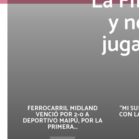
La FI
y n
jug
FERROCARRIL MIDLAND
"MI S
VENCIÓ POR 2-0 A
CON L
DEPORTIVO MAIPÚ, POR LA
PRIMERA...