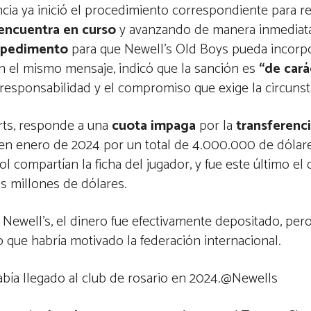
encia ya inició el procedimiento correspondiente para rev
 encuentra en curso
y avanzando de manera inmediata
impedimento
para que Newell’s Old Boys pueda incorpo
n el mismo mensaje, indicó que la sanción es
“de cará
 responsabilidad y el compromiso que exige la circunst
rts, responde a una
cuota impaga
por la
transferenc
s en enero de 2024 por un total de 4.000.000 de dólar
 compartían la ficha del jugador, y fue este último el 
s millones de dólares.
ewell’s, el dinero fue efectivamente depositado, pero
lo que habría motivado la federación internacional.
abía llegado al club de rosario en 2024.@Newells