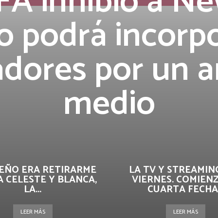
FA inhibió a Ne
o podrá incorp
adores por un a
medio
UEÑO ERA RETIRARME
LA TV Y STREAMIN
A CELESTE Y BLANCA,
VIERNES. COMIENZ
LA...
CUARTA FECHA.
LEER MÁS
LEER MÁS