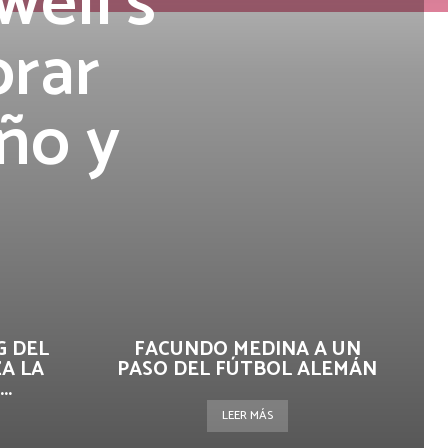
well’s
orar
ño y
G DEL
FACUNDO MEDINA A UN
A LA
PASO DEL FÚTBOL ALEMÁN
..
LEER MÁS