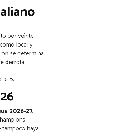
taliano
sto por veinte
 como local y
ación se determina
e derrota.
rie B.
026
gue 2026-27
.
 Champions
ue tampoco haya