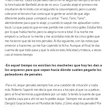
-Más o menos. Todos los penales fueron en el segundo tiempo y tenía a
la hinchada de Banfield atrás de mi arco. Cuando atajé el primero me
insultaron de lo lindo; con el segundo la cosa empeoró, pero cuando
cobraron el tercero fue como que la gente se avivó de que algo
diferente podía pasar y empezó a cantar “Tano, Tano, Tano”,
alentándome para que lo ataje, y cuando lo saqué me aplaudían como
locos. Lo que pasó es que en ese partido me comí cinco goles. Estaba feliz
por lo que había hecho, pero la alegría no era total. A la noche me
empezó a carburar la mente y me acordaba más de los cinco goles que
me hicieron que de los tres penales. Al día siguiente, con las notas que
vinieron a hacerme, ya me fue cayendo la ficha. Aunque al final, te das
cuenta de que todo pasa y que la vida es esto, felicidad y tristeza, a veces
casi al mismo tiempo.
-En aquel tiempo no existían los machetes que hoy les dan a
los arqueros para que sepan hacia dónde suelen pegarle los
pateadores de penales.
-Para mí, atajar penales siempre fue una cuestión de intuición y nada
más. Roberto Saporiti me decía que mirara a los ojos al que va a patear,
pero al final terminás jugándotela por un lado. Si tenés la suerte de que
la pelota vaya para ahí tal vez lo podés atajar. Siempre me acuerdo de
[Sergio] Goycochea en el Mundial de Italia. ¿Cómo atajó los penales? Por