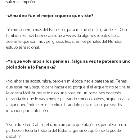
saliera campeón.
-¿Amadeo fue el mejor arquero que viste?
-Yo me acuerdo más del Pato Fillol, para mí fue el más grande. El Dibu
también es muy bueno, aunque a veces da algunos rebotes hacia
adelante que son muy peligrosos. Eso sí, en los penales del Mundial
estuvo sensacional.
-Ya que volvimos a los penales, ¿alguna vez te patearon uno
picándola a lo Panenka?
-No, ahora se acostumbra, pero en mi época nadie pateaba así. Tenés
que estar muy seguro para hacer eso, porque si el arquero no se tira, te
la agarra fácil. Aunque te digo una cosa: en un penal vos no tenés
garantía de que lo vas a meter pateando como lo patees, ni que lo vas a
atajar quedándote en el medio o tirándote para el lado que sea. Es
intuición, pura intuición.
Y si lo dice José Cafaro, el único arquero que atajó tres penales en un
partido en toda la historia del fútbol argentino, ¿quién se lo puede
discutir?