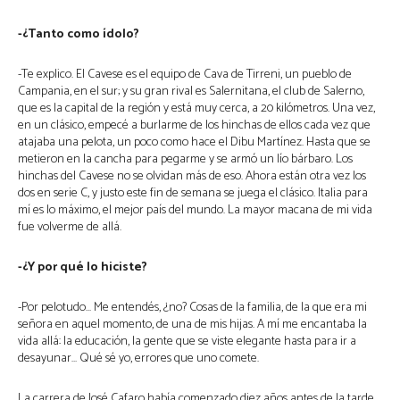
-¿Tanto como ídolo?
-Te explico. El Cavese es el equipo de Cava de Tirreni, un pueblo de
Campania, en el sur; y su gran rival es Salernitana, el club de Salerno,
que es la capital de la región y está muy cerca, a 20 kilómetros. Una vez,
en un clásico, empecé a burlarme de los hinchas de ellos cada vez que
atajaba una pelota, un poco como hace el Dibu Martínez. Hasta que se
metieron en la cancha para pegarme y se armó un lío bárbaro. Los
hinchas del Cavese no se olvidan más de eso. Ahora están otra vez los
dos en serie C, y justo este fin de semana se juega el clásico. Italia para
mí es lo máximo, el mejor país del mundo. La mayor macana de mi vida
fue volverme de allá.
-¿Y por qué lo hiciste?
-Por pelotudo… Me entendés, ¿no? Cosas de la familia, de la que era mi
señora en aquel momento, de una de mis hijas. A mí me encantaba la
vida allá: la educación, la gente que se viste elegante hasta para ir a
desayunar… Qué sé yo, errores que uno comete.
La carrera de José Cafaro había comenzado diez años antes de la tarde