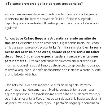
-¿Te cambiaron en algo la vida esos tres penales?
-En esa campaña en Platense no subimos, terminamos cuartos, pero en
lo personal me fue bien, y a través de Félix Latrónico, el suegro de
Saporiti, que era agente de futbolistas, pude irme a jugar a Italia el año
siguiente.
Aunque
José Cafaro llegó a la Argentina siendo un niño de
dos años
, el sentimiento de amor por el lugar donde nació, inculcado
en la casa, siempre estuvo presente.
La familia se instaló en la zona
oeste del Gran Buenos Aires, donde el padre tenía un taller
de confección de ropa especializada en sacos y pantalones
para hombres.
El trabajo paterno le venía como anillo al dedo a un
muchacho con el físico del Tano, y Latrónico supo aprovecharlo cuando
se llevó al arquero que había hecho historia en Platense a probar suerte
al otro lado del Atlántico.
-Don Félix me llevó nada menos que al Milan. Imaginate. Primero
estuvimos un par de semanas en Madrid, porque él tenía que hacer
algunas gestiones. En esos días yo me entrenaba en su departamento, y
de ahí viajamos a Italia. Pero antes de salir de acá, él le había pedido a mi
viejo que me hiciera un saco rojo y un pantalón negro, que combinaba