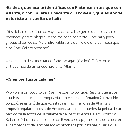
-Es decir, que acá te identificás con Platense antes que con
Atlanta, o con Talleres, Chacarita o El Porvenir, que es donde
estuviste a la vuelta de Italia.
-Sí, sí, totalmente. Cuando voy a la cancha hay gente que todavía me
reconoce y no te niego que eso me pone contento. Hace muy poco,
gracias al periodista Alejandro Fabbri, el club me dio una camiseta que
dice “José Cafaro presente”.
Una imagen de 2018, cuando Platense agasajó a José Cafaro en el
entretiempo de un encuentro ante Atlanta
-¿Siempre fuiste Calamar?
-No, yo era un poquito de River. Te cuento por qué. Resulta que a dos
cuadras del taller de mi viejo vivía la hermana de Amadeo Carrizo. Me
conoció, se enteró de que yo estaba en las inferiores de Atlanta y
empezó regalarme cosas de Amadeo: un par de guantes, la pelota de un
partido de la época de la delantera de los brasileños Delem, Moacir y
Roberto… Y bueno, ahí me hice de River; pero ojo, que el día del cruce en
el campeonato del año pasado yo hinchaba por Platense, quería que