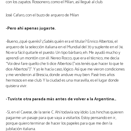
con los zapatos. Rossonero, como el Milan, así llegué al club.
José Cafaro, con el buzo de arquero de Milan
-Pero ahí apenas jugaste.
-Bueno, ¿qué querés? ¿Sabés quién era el titular? Enrico Albertosi, el
arquero de la selección italiana en el Mundial del 70 y suplente en el 74.
No era fácil quitarle el puesto. Un tipo bárbaro, eh. Me ayudó mucho y
aprendí un montón con él. Nereo Rocco, que era el técnico, me decía:
“Voi devi fare quello che ti dice Albertosi [”vos tenés que hacer lo que te
dice Albertosi”]”. Y yo le hacía caso, lógico. Así que me vieron condiciones
y me vendieron al Brescia, donde anduve muy bien. Pasé tres años
hermosos en ese club. Y la ciudad es una maravilla, es el lugar donde
quisiera vivir.
-Tuviste otra parada más antes de volver a la Argentina…
-Sí, en el Cavese, de la serie C. Ahí todavía soy ídolo. Los hinchas quieren
pagarme un pasaje para que vaya a visitarlos. Estoy pensando en ir,
porque quiero terminar de hacer los papeles para que me den la
jubilación italiana.