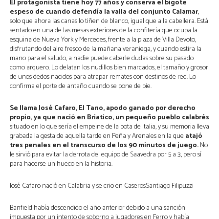
El protagonista tiene hoy 77 años y conserva el bigote
espeso de cuando defendía la valla del conjunto Calamar
,
solo que ahora las canas lo tiñen de blanco, igual que a la cabellera. Está
sentado en una de las mesas exteriores de la confitería que ocupa la
esquina de Nueva York y Mercedes, frente a la plaza de Villa Devoto,
disfrutando del aire fresco de la mañana veraniega, y cuando estira la
mano para el saludo, a nadie puede caberle dudas sobre su pasado
como arquero. Lo delatan los nudillos bien marcados, el tamaño y grosor
de unos dedos nacidos para atrapar remates con destinos de red. Lo
confirma el porte de antaño cuando se pone de pie.
Se llama José Cafaro, El Tano, apodo ganado por derecho
propio, ya que nació en Briatico, un pequeño pueblo calabrés
situado en lo que sería el empeine de la bota de Italia, y su memoria lleva
grabada la gesta de aquella tarde en Peña y Arenales en la que
atajó
tres penales en el transcurso de los 90 minutos de juego.
No
le sirvió para evitar la derrota del equipo de Saavedra por 5 a 3, pero sí
para hacerse un hueco en la historia.
José Cafaro nació en Calabria y se crio en CaserosSantiago Filipuzzi
Banfield había descendido el año anterior debido a una sanción
impuesta por un intento de soborno a jugadores en Ferro y había