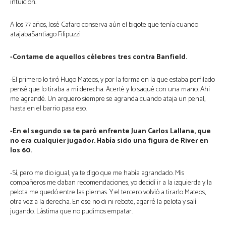
intuición.
A los 77 años, José Cafaro conserva aún el bigote que tenía cuando
atajabaSantiago Filipuzzi
-Contame de aquellos célebres tres contra Banfield.
-El primero lo tiró Hugo Mateos, y por la forma en la que estaba perfilado
pensé que lo tiraba a mi derecha. Acerté y lo saqué con una mano. Ahí
me agrandé. Un arquero siempre se agranda cuando ataja un penal,
hasta en el barrio pasa eso.
-En el segundo se te paró enfrente Juan Carlos Lallana, que
no era cualquier jugador. Había sido una figura de River en
los 60.
-Sí, pero me dio igual, ya te digo que me había agrandado. Mis
compañeros me daban recomendaciones, yo decidí ir a la izquierda y la
pelota me quedó entre las piernas. Y el tercero volvió a tirarlo Mateos,
otra vez a la derecha. En ese no di ni rebote, agarré la pelota y salí
jugando. Lástima que no pudimos empatar.