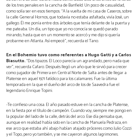
de los tres penales en la cancha de Banfield. Un poco de casualidad,
como solía ser en esos tiempos. “A la vuelta de mi casa de Caseros, sobre
la calle General Hornos, que todavía no estaba asfaltada, vivía José, un
gallego. Él me ponía entre dos árboles que tenía delante de la puerta y
me pateaba. Un día, un tipo que yo no conocía se quedó parado
mirando, hasta que en un momento se acercó y me dijo si quería
probarme en Atlanta. Así empecé”, recuerda el Tano.
En el Bohemio tuvo como referentes a Hugo Gatti y a Carlos
Biasutto.
“Dos tipazos. El Loco parecía un agrandado, pero nada que
ver”, recuerda Cafaro. Después llegó un año que le sirvió para crecer
como jugador de Primera en Central Norte de Salta antes de llegar a
Platense en aquel 1971 fatídico para los calamares. Fue la última
temporada en la que el dueño del arco de los de Saavedra fue el
legendario Enrique Topini.
-Te confieso una cosa. El año pasado estuve en la cancha de Platense,
en la fiesta por el título de campeón. Cuando voy, siempre me pongo en
la popular del lado de la calle, detrás del arco. Ese día pensaba que,
aunque en realidad había sido en la cancha de Manuela Pedraza, en
ese arco que estaba ahí abajo habían atajado próceres como Julio Cozzi
y el Topo, pero yo también, y se me cayeron algunos lagrimones.