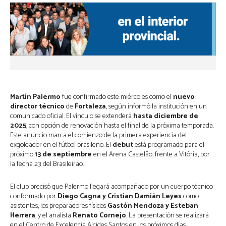
Martín Palermo
fue confirmado este miércoles como el
nuevo
director técnico
de
Fortaleza
, según informó la institución en un
comunicado oficial. El vínculo se extenderá
hasta diciembre de
2025
, con opción de renovación hasta el final de la próxima temporada.
Este anuncio marca el comienzo de la primera experiencia del
exgoleador en el fútbol brasileño. El
debut
está programado para el
próximo
13 de septiembre
en el Arena Castelão, frente a Vitória, por
la fecha 23 del Brasileirao.
El club precisó que Palermo llegará acompañado por un cuerpo técnico
conformado por
Diego Cagna y Cristian Damián Leyes
como
asistentes, los preparadores físicos
Gastón Mendoza y Esteban
Herrera
, y el analista
Renato Cornejo
. La presentación se realizará
en el Centro de Excelencia Alcides Santos en los próximos días.