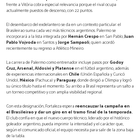
frente a Vitória cobra especial relevancia porque el rival ocupa
actualmente puestos de descenso, con 22 puntos.
El desembarco del exdelantero se da en un contexto particular: el
Brasileirao suma cada vez más técnicos argentinos. Palermo se
incorporará a la lista integrada por
Hernán Crespo
en San Pablo,
Juan
Pablo Vojvoda
en Santos y
Jorge Sampaoli
, quien acordó
recientemente su regreso a Atlético Mineiro.
La carrera de Palermo como entrenador incluye pasos por
Godoy
Cruz, Arsenal, Aldosivi y Platense
en el fútbol argentino, además
de experiencias internacionales en
Chile
(Unión Española y Curicó
Unido),
México
(Pachuca) y
Paraguay
, donde dirigió a Olimpia y logró
su único título hasta el momento. Su arribo a Brasil representa un salto a
un torneo competitivo y con amplia visibilidad regional.
Con esta designación, Fortaleza espera
reencauzar la campaña en
el Brasileirao y dar un giro en el tramo final de la temporada.
El club confía en que el nuevo cuerpo técnico, liderado por el histórico
goleador argentino, pueda imprimir la intensidad y el carácter que,
según el comunicado oficial, el equipo necesita para salir de la zona baja
de la tabla.