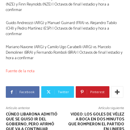
(NZE) y Finn Reynolds (NZE) | Octavos de final | estadio y hora a
confirmar
Guido Andreozzi (ARG) y Manuel Guinard (FRA) vs. Alejandro Tabilo
(CHI) y Pedro Martínez (ESP) | Octavos de final | estadio y hora a
confirmar
Mariano Navone (ARG) y Camilo Ugo Carabelli (ARG) vs. Marcelo
Demoliner (BRA) y Fernando Romboli (BRA) | Octavos de final | estadio y
hora a confirmar
Fuente de la nota
Facebook
Twitter
Pinterest
Artículo anterior
Artículo siguiente
CÚNEO LIBARONA ADMITIÓ
VIDEO: LOS GOLES DE VÉLEZ
QUE SE QUISO IR DEL
A BOCA EN DOS MINUTOS
GOBIERNO, PERO AFIRMÓ
QUE ROMPIERON EL PARTIDO
QUE VA A CONTINUAR
EN LINIERS