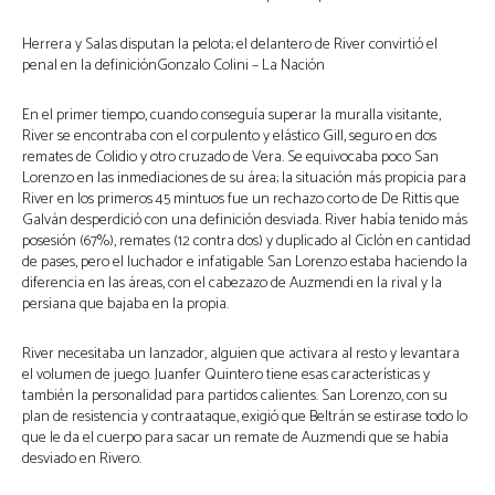
Herrera y Salas disputan la pelota; el delantero de River convirtió el
penal en la definiciónGonzalo Colini – La Nación
En el primer tiempo, cuando conseguía superar la muralla visitante,
River se encontraba con el corpulento y elástico Gill, seguro en dos
remates de Colidio y otro cruzado de Vera. Se equivocaba poco San
Lorenzo en las inmediaciones de su área; la situación más propicia para
River en los primeros 45 mintuos fue un rechazo corto de De Rittis que
Galván desperdició con una definición desviada. River había tenido más
posesión (67%), remates (12 contra dos) y duplicado al Ciclón en cantidad
de pases, pero el luchador e infatigable San Lorenzo estaba haciendo la
diferencia en las áreas, con el cabezazo de Auzmendi en la rival y la
persiana que bajaba en la propia.
River necesitaba un lanzador, alguien que activara al resto y levantara
el volumen de juego. Juanfer Quintero tiene esas características y
también la personalidad para partidos calientes. San Lorenzo, con su
plan de resistencia y contraataque, exigió que Beltrán se estirase todo lo
que le da el cuerpo para sacar un remate de Auzmendi que se había
desviado en Rivero.