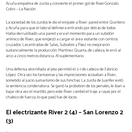
Acuña empalma de zurda y convierte el primer gol de RiverGonzalo
Colini – La Nación
La sociedad de los zurdos le dio el empate a River: pared entre Quintero
y Acuña para que el lateral definiera entrando por detrás de todos.
Había derrumbado una pared y era el momento para un subidón
anímico de River, que empezó a cargar el área visitante con centros
cruzados. Las entradas de Salas, Subiabre y Páez no mejoraron
sustancialmente la producción. Martínez Quarta, de cabeza, le erró al
arco a cinco metros distancia. Al suplementario.
Una defensa atornillada al piso permitió el 2-1 de cabeza de Fabricio
López. Otra vez los fantasmas y las imprecisiones acosaban a River,
sometido al juicio sumarísimo de sus hinchas. La zurda de Juanfer evitó
la sentencia condenatoria. Se ganó la probation de los penales, le iban a
bajar otra vez el martillo, pero este River cambió el traje a rayas por el
chaleco de fuerza, lo que pasó fue de locos.
El electrizante River 2 (4) – San Lorenzo 2
(3)