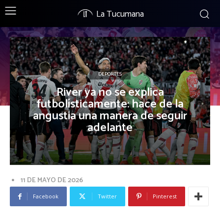
La Tucumana
DEPORTES
River ya no se explica
futbolísticamente: hace de la
angustia una manera de seguir
adelante
11 DE MAYO DE 2026
Facebook
Twitter
Pinterest