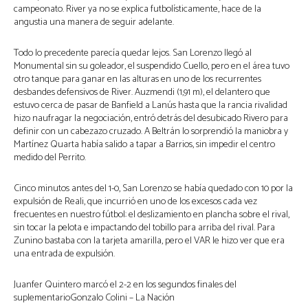
campeonato. River ya no se explica futbolísticamente, hace de la
angustia una manera de seguir adelante.
Todo lo precedente parecía quedar lejos. San Lorenzo llegó al
Monumental sin su goleador, el suspendido Cuello, pero en el área tuvo
otro tanque para ganar en las alturas en uno de los recurrentes
desbandes defensivos de River. Auzmendi (1,91 m), el delantero que
estuvo cerca de pasar de Banfield a Lanús hasta que la rancia rivalidad
hizo naufragar la negociación, entró detrás del desubicado Rivero para
definir con un cabezazo cruzado. A Beltrán lo sorprendió la maniobra y
Martínez Quarta había salido a tapar a Barrios, sin impedir el centro
medido del Perrito.
Cinco minutos antes del 1-0, San Lorenzo se había quedado con 10 por la
expulsión de Reali, que incurrió en uno de los excesos cada vez
frecuentes en nuestro fútbol: el deslizamiento en plancha sobre el rival,
sin tocar la pelota e impactando del tobillo para arriba del rival. Para
Zunino bastaba con la tarjeta amarilla, pero el VAR le hizo ver que era
una entrada de expulsión.
Juanfer Quintero marcó el 2-2 en los segundos finales del
suplementarioGonzalo Colini – La Nación