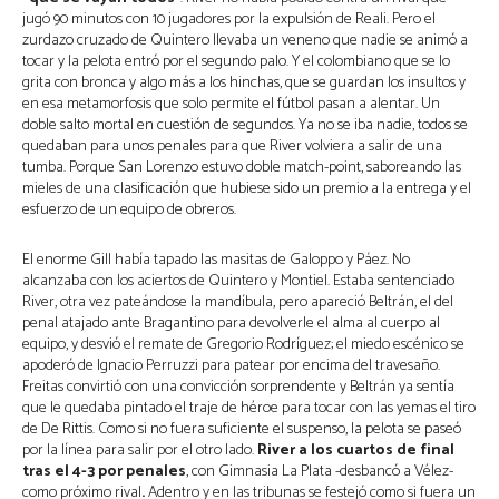
jugó 90 minutos con 10 jugadores por la expulsión de Reali. Pero el
zurdazo cruzado de Quintero llevaba un veneno que nadie se animó a
tocar y la pelota entró por el segundo palo. Y el colombiano que se lo
grita con bronca y algo más a los hinchas, que se guardan los insultos y
en esa metamorfosis que solo permite el fútbol pasan a alentar. Un
doble salto mortal en cuestión de segundos. Ya no se iba nadie, todos se
quedaban para unos penales para que River volviera a salir de una
tumba. Porque San Lorenzo estuvo doble match-point, saboreando las
mieles de una clasificación que hubiese sido un premio a la entrega y el
esfuerzo de un equipo de obreros.
El enorme Gill había tapado las masitas de Galoppo y Páez. No
alcanzaba con los aciertos de Quintero y Montiel. Estaba sentenciado
River, otra vez pateándose la mandíbula, pero apareció Beltrán, el del
penal atajado ante Bragantino para devolverle el alma al cuerpo al
equipo, y desvió el remate de Gregorio Rodríguez; el miedo escénico se
apoderó de Ignacio Perruzzi para patear por encima del travesaño.
Freitas convirtió con una convicción sorprendente y Beltrán ya sentía
que le quedaba pintado el traje de héroe para tocar con las yemas el tiro
de De Rittis. Como si no fuera suficiente el suspenso, la pelota se paseó
por la línea para salir por el otro lado.
River a los cuartos de final
tras el 4-3 por penales
, con Gimnasia La Plata -desbancó a Vélez-
como próximo rival
.
Adentro y en las tribunas se festejó como si fuera un