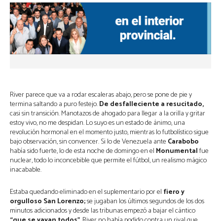
River parece que va a rodar escaleras abajo, pero se pone de pie y
termina saltando a puro festejo.
De desfalleciente a resucitado,
casi sin transición. Manotazos de ahogado para llegar a la orilla y gritar
estoy vivo, no me despidan. Lo suyo es un estado de ánimo, una
revolución hormonal en el momento justo, mientras lo futbolístico sigue
bajo observación, sin convencer. Si lo de Venezuela ante
Carabobo
había sido fuerte, lo de esta noche de domingo en el
Monumental
fue
nuclear, todo lo inconcebible que permite el fútbol, un realismo mágico
inacabable.
Estaba quedando eliminado en el suplementario por el
fiero y
orgulloso San Lorenzo;
se jugaban los últimos segundos de los dos
minutos adicionados y desde las tribunas empezó a bajar el cántico
“que se vayan todos”
. River no había podido contra un rival que