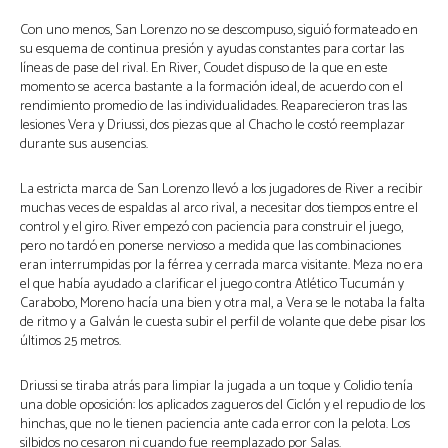
Con uno menos, San Lorenzo no se descompuso, siguió formateado en
su esquema de continua presión y ayudas constantes para cortar las
líneas de pase del rival. En River, Coudet dispuso de la que en este
momento se acerca bastante a la formación ideal, de acuerdo con el
rendimiento promedio de las individualidades. Reaparecieron tras las
lesiones Vera y Driussi, dos piezas que al Chacho le costó reemplazar
durante sus ausencias.
La estricta marca de San Lorenzo llevó a los jugadores de River a recibir
muchas veces de espaldas al arco rival, a necesitar dos tiempos entre el
control y el giro. River empezó con paciencia para construir el juego,
pero no tardó en ponerse nervioso a medida que las combinaciones
eran interrumpidas por la férrea y cerrada marca visitante. Meza no era
el que había ayudado a clarificar el juego contra Atlético Tucumán y
Carabobo, Moreno hacía una bien y otra mal, a Vera se le notaba la falta
de ritmo y a Galván le cuesta subir el perfil de volante que debe pisar los
últimos 25 metros.
Driussi se tiraba atrás para limpiar la jugada a un toque y Colidio tenía
una doble oposición: los aplicados zagueros del Ciclón y el repudio de los
hinchas, que no le tienen paciencia ante cada error con la pelota. Los
silbidos no cesaron ni cuando fue reemplazado por Salas.