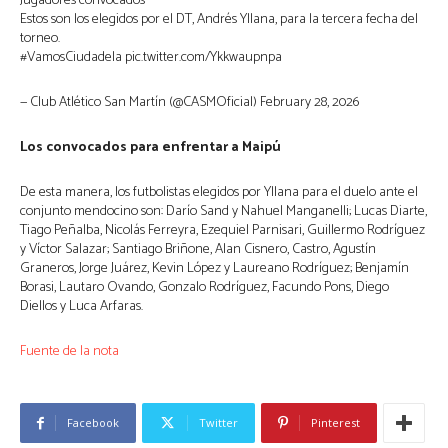
Jugadores convocados
Estos son los elegidos por el DT, Andrés Yllana, para la tercera fecha del
torneo.
#VamosCiudadela pic.twitter.com/Ykkwaupnpa
— Club Atlético San Martín (@CASMOficial) February 28, 2026
Los convocados para enfrentar a Maipú
De esta manera, los futbolistas elegidos por Yllana para el duelo ante el
conjunto mendocino son: Darío Sand y Nahuel Manganelli; Lucas Diarte,
Tiago Peñalba, Nicolás Ferreyra, Ezequiel Parnisari, Guillermo Rodríguez
y Víctor Salazar; Santiago Briñone, Alan Cisnero, Castro, Agustín
Graneros, Jorge Juárez, Kevin López y Laureano Rodríguez; Benjamín
Borasi, Lautaro Ovando, Gonzalo Rodríguez, Facundo Pons, Diego
Diellos y Luca Arfaras.
Fuente de la nota
Facebook
Twitter
Pinterest