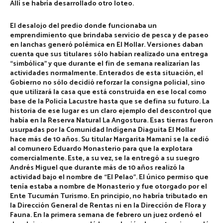
Allí se habría desarrollado otro loteo.
El desalojo del predio donde funcionaba un
emprendimiento que brindaba servicio de pesca y de paseo
en lanchas generó polémica en El Mollar. Versiones daban
cuenta que sus titulares sólo habían realizado una entrega
“simbólica” y que durante el fin de semana realizarían las
actividades normalmente. Enterados de esta situación, el
Gobierno no sólo decidió reforzar la consigna policial, sino
que utilizará la casa que está construida en ese local como
base de la Policía Lacustre hasta que se defina su futuro. La
historia de ese lugar es un claro ejemplo del descontrol que
había en la Reserva Natural La Angostura. Esas tierras fueron
usurpadas por la Comunidad Indígena Diaguita El Mollar
hace más de 10 años. Su titular Margarita Mamaní se la cedió
al comunero Eduardo Monasterio para que la explotara
comercialmente. Este, a su vez, se la entregó a su suegro
Andrés Miguel que durante más de 10 años realizó la
actividad bajo el nombre de “El Pelao”. El único permiso que
tenía estaba a nombre de Monasterio y fue otorgado por el
Ente Tucumán Turismo. En principio, no habría tributado en
la Dirección General de Rentas ni en la Dirección de Flora y
Fauna. En la primera semana de febrero un juez ordenó el