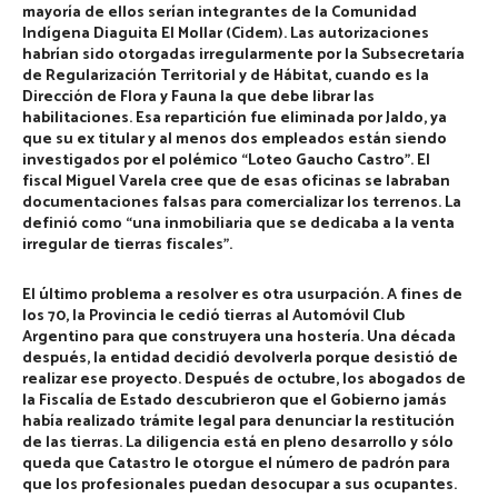
mayoría de ellos serían integrantes de la Comunidad
Indígena Diaguita El Mollar (Cidem). Las autorizaciones
habrían sido otorgadas irregularmente por la Subsecretaría
de Regularización Territorial y de Hábitat, cuando es la
Dirección de Flora y Fauna la que debe librar las
habilitaciones. Esa repartición fue eliminada por Jaldo, ya
que su ex titular y al menos dos empleados están siendo
investigados por el polémico “Loteo Gaucho Castro”. El
fiscal
Miguel Varela
cree que de esas oficinas se labraban
documentaciones falsas para comercializar los terrenos. La
definió como “una inmobiliaria que se dedicaba a la venta
irregular de tierras fiscales”.
El último problema a resolver es otra usurpación. A fines de
los 70, la Provincia le cedió tierras al Automóvil Club
Argentino para que construyera una hostería. Una década
después, la entidad decidió devolverla porque desistió de
realizar ese proyecto. Después de octubre, los abogados de
la Fiscalía de Estado descubrieron que el Gobierno jamás
había realizado trámite legal para denunciar la restitución
de las tierras. La diligencia está en pleno desarrollo y sólo
queda que Catastro le otorgue el número de padrón para
que los profesionales puedan desocupar a sus ocupantes.