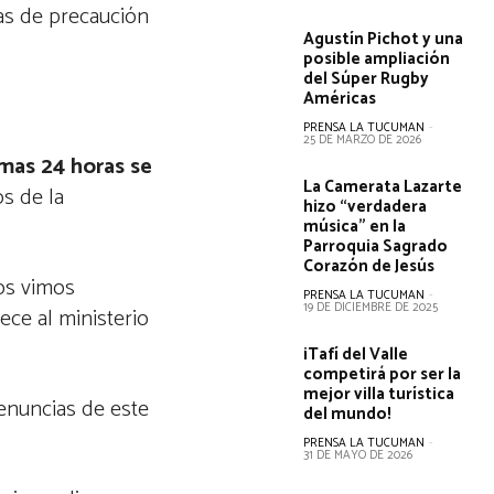
as de precaución
Agustín Pichot y una
posible ampliación
del Súper Rugby
Américas
PRENSA LA TUCUMAN
-
25 DE MARZO DE 2026
imas 24 horas se
La Camerata Lazarte
s de la
hizo “verdadera
música” en la
Parroquia Sagrado
Corazón de Jesús
os vimos
PRENSA LA TUCUMAN
-
19 DE DICIEMBRE DE 2025
ece al ministerio
¡Tafí del Valle
competirá por ser la
mejor villa turística
denuncias de este
del mundo!
PRENSA LA TUCUMAN
-
31 DE MAYO DE 2026