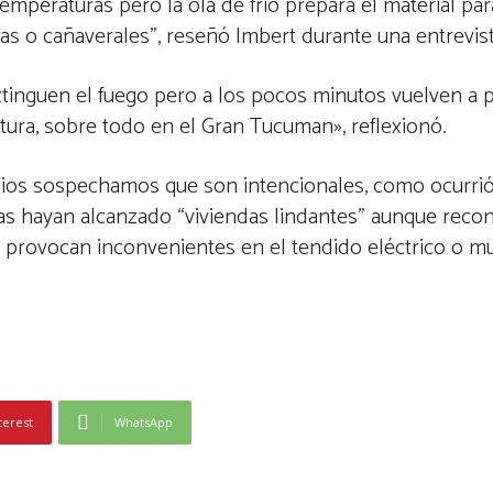
emperaturas pero la ola de frío prepara el material pa
s o cañaverales”, reseñó Imbert durante una entrevista
extinguen el fuego pero a los pocos minutos vuelven a 
tura, sobre todo en el Gran Tucuman», reflexionó.
ndios sospechamos que son intencionales, como ocurrió
as hayan alcanzado “viviendas lindantes” aunque recon
al provocan inconvenientes en el tendido eléctrico o 
terest
WhatsApp