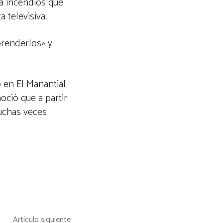
ra incendios que
 televisiva.
prenderlos» y
 en El Manantial
oció que a partir
muchas veces
Artículo siguiente