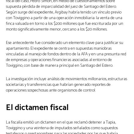
fiscal del caso, Pedro Simón, en medio de cuestionamientos sobre
supuesta pérdida de imparcialidad del juez de Santiago del Estero.
Según surge del expediente, Argibay habría tenido un vínculo previo
con Toviggino a partir de una operación inmobiliaria: la venta de una
finca valuada en torno a los $200 millones que fue escriturada por un
monto significativamente menor, cercano a los $20 millones.
Ese antecedente fue considerado un elemento clave para justificar su
apartamiento. El expediente se centra en supuestas maniobras
vinculadas al manejo de fondos dentro de la AFA y en una presunta red
de empresas y operaciones financieras asociadas al entorno de
Toviggino, con base de manera principal en Santiago del Estero.
La investigación incluye análisis de movimientos millonarios, estructuras
societarias y transferencias que habrían generado reportes de
operaciones sospechosas ante organismos de control.
El dictamen fiscal
La fiscalía emitió un dictamen en el que reclamó detener a Tapia,
Toviggino y una veintena de imputados señalados como supuestos
testaferros o prestanombres para las sociedades por las que habría