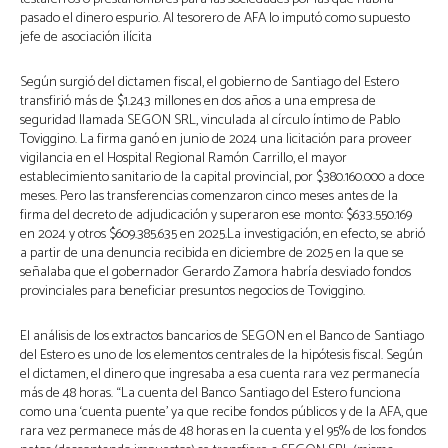
pasado el dinero espurio. Al tesorero de AFA lo imputó como supuesto
jefe de asociación ilícita
Según surgió del dictamen fiscal, el gobierno de Santiago del Estero
transfirió más de $1.243 millones en dos años a una empresa de
seguridad llamada SEGON SRL, vinculada al círculo íntimo de Pablo
Toviggino. La firma ganó en junio de 2024 una licitación para proveer
vigilancia en el Hospital Regional Ramón Carrillo, el mayor
establecimiento sanitario de la capital provincial, por $380.160.000 a doce
meses. Pero las transferencias comenzaron cinco meses antes de la
firma del decreto de adjudicación y superaron ese monto: $633.550.169
en 2024 y otros $609.385.635 en 2025.La investigación, en efecto, se abrió
a partir de una denuncia recibida en diciembre de 2025 en la que se
señalaba que el gobernador Gerardo Zamora habría desviado fondos
provinciales para beneficiar presuntos negocios de Toviggino.
El análisis de los extractos bancarios de SEGON en el Banco de Santiago
del Estero es uno de los elementos centrales de la hipótesis fiscal. Según
el dictamen, el dinero que ingresaba a esa cuenta rara vez permanecía
más de 48 horas. “La cuenta del Banco Santiago del Estero funciona
como una ‘cuenta puente’ ya que recibe fondos públicos y de la AFA, que
rara vez permanece más de 48 horas en la cuenta y el 95% de los fondos