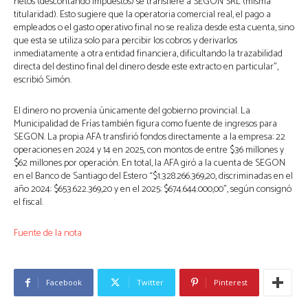
netos (descontando impuestos) se transfiere a SEGON SRL (misma
titularidad). Esto sugiere que la operatoria comercial real, el pago a
empleados o el gasto operativo final no se realiza desde esta cuenta, sino
que esta se utiliza solo para percibir los cobros y derivarlos
inmediatamente a otra entidad financiera, dificultando la trazabilidad
directa del destino final del dinero desde este extracto en particular”,
escribió Simón.
El dinero no provenía únicamente del gobierno provincial. La
Municipalidad de Frías también figura como fuente de ingresos para
SEGON. La propia AFA transfirió fondos directamente a la empresa: 22
operaciones en 2024 y 14 en 2025, con montos de entre $36 millones y
$62 millones por operación. En total, la AFA giró a la cuenta de SEGON
en el Banco de Santiago del Estero “$1.328.266.369,20, discriminadas en el
año 2024: $653.622.369,20 y en el 2025: $674.644.000,00”, según consignó
el fiscal.
Fuente de la nota
Facebook
Twitter
Pinterest