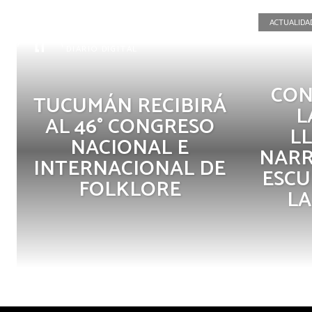
ACTUALIDA
La Tucumana
DIARIO DIGITAL
CON
TUCUMÁN RECIBIRÁ
L
AL 46° CONGRESO
L
NACIONAL E
NARR
INTERNACIONAL DE
ESCU
FOLKLORE
LA