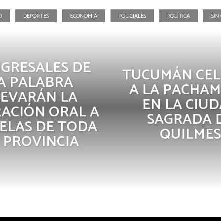
D
DEPORTES
ECONOMÍA
POLICIALES
POLÍTICA
SIN
GRESALES DE
TUCUMÁN CE
A PALABRA
A LA PACHA
LEVARÁN LA
EN LA CIU
ACIÓN ORAL A
SAGRADA 
ELAS DE TODA
QUILMES
 PROVINCIA