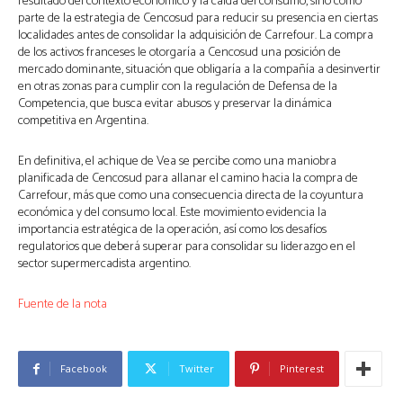
resultado del contexto económico y la caída del consumo, sino como
parte de la estrategia de Cencosud para reducir su presencia en ciertas
localidades antes de consolidar la adquisición de Carrefour. La compra
de los activos franceses le otorgaría a Cencosud una posición de
mercado dominante, situación que obligaría a la compañía a desinvertir
en otras zonas para cumplir con la regulación de Defensa de la
Competencia, que busca evitar abusos y preservar la dinámica
competitiva en Argentina.
En definitiva, el achique de Vea se percibe como una maniobra
planificada de Cencosud para allanar el camino hacia la compra de
Carrefour, más que como una consecuencia directa de la coyuntura
económica y del consumo local. Este movimiento evidencia la
importancia estratégica de la operación, así como los desafíos
regulatorios que deberá superar para consolidar su liderazgo en el
sector supermercadista argentino.
N
Fuente de la nota
a
v
Facebook
Twitter
Pinterest