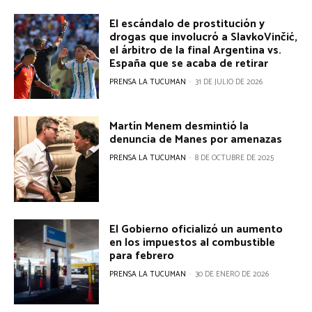
r
El escándalo de prostitución y
a
drogas que involucró a SlavkoVinčić,
el árbitro de la final Argentina vs.
d
España que se acaba de retirar
PRENSA LA TUCUMAN
-
31 DE JULIO DE 2026
a
s
Martín Menem desmintió la
denuncia de Manes por amenazas
PRENSA LA TUCUMAN
-
8 DE OCTUBRE DE 2025
El Gobierno oficializó un aumento
en los impuestos al combustible
para febrero
PRENSA LA TUCUMAN
-
30 DE ENERO DE 2026