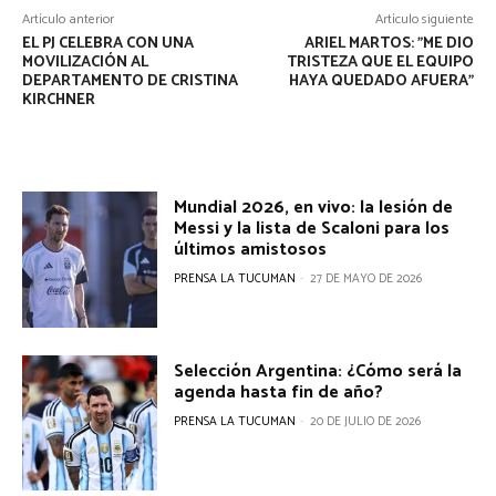
e
Artículo anterior
Artículo siguiente
g
EL PJ CELEBRA CON UNA
ARIEL MARTOS: "ME DIO
MOVILIZACIÓN AL
TRISTEZA QUE EL EQUIPO
DEPARTAMENTO DE CRISTINA
HAYA QUEDADO AFUERA"
a
KIRCHNER
c
i
Mundial 2026, en vivo: la lesión de
ó
Messi y la lista de Scaloni para los
últimos amistosos
n
PRENSA LA TUCUMAN
-
27 DE MAYO DE 2026
d
e
Selección Argentina: ¿Cómo será la
e
agenda hasta fin de año?
n
PRENSA LA TUCUMAN
-
20 DE JULIO DE 2026
t