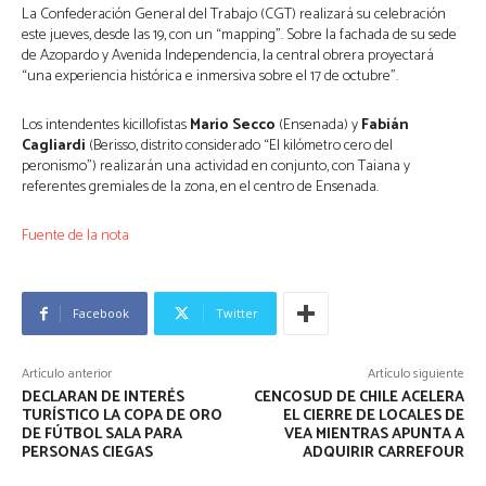
La Confederación General del Trabajo (CGT) realizará su celebración
este jueves, desde las 19, con un “mapping”. Sobre la fachada de su sede
de Azopardo y Avenida Independencia, la central obrera proyectará
“una experiencia histórica e inmersiva sobre el 17 de octubre”.
Los intendentes kicillofistas
Mario Secco
(Ensenada) y
Fabián
Cagliardi
(Berisso, distrito considerado “El kilómetro cero del
peronismo”) realizarán una actividad en conjunto, con Taiana y
referentes gremiales de la zona, en el centro de Ensenada.
Fuente de la nota
Facebook
Twitter
Artículo anterior
Artículo siguiente
DECLARAN DE INTERÉS
CENCOSUD DE CHILE ACELERA
TURÍSTICO LA COPA DE ORO
EL CIERRE DE LOCALES DE
DE FÚTBOL SALA PARA
VEA MIENTRAS APUNTA A
PERSONAS CIEGAS
ADQUIRIR CARREFOUR