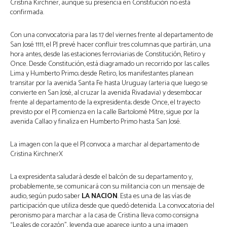
Cristina Kirchner, aunque su presencia en Constitución no está
confirmada.
Con una convocatoria para las 17 del viernes frente al departamento de
San José 1111, el PJ prevé hacer confluir tres columnas que partirán, una
hora antes, desde las estaciones ferroviarias de Constitución, Retiro y
Once. Desde Constitución, está diagramado un recorrido por las calles
Lima y Humberto Primo; desde Retiro, los manifestantes planean
transitar por la avenida Santa Fe hasta Uruguay (arteria que luego se
convierte en San José, al cruzar la avenida Rivadavia) y desembocar
frente al departamento de la expresidenta; desde Once, el trayecto
previsto por el PJ comienza en la calle Bartolomé Mitre, sigue por la
avenida Callao y finaliza en Humberto Primo hasta San José.
La imagen con la que el PJ convoca a marchar al departamento de
Cristina KirchnerX
La expresidenta saludará desde el balcón de su departamento y,
probablemente, se comunicará con su militancia con un mensaje de
audio, según pudo saber
LA NACION
. Esta es una de las vías de
participación que utiliza desde que quedó detenida. La convocatoria del
peronismo para marchar a la casa de Cristina lleva como consigna
“Leales de corazón”, leyenda que aparece junto a una imagen