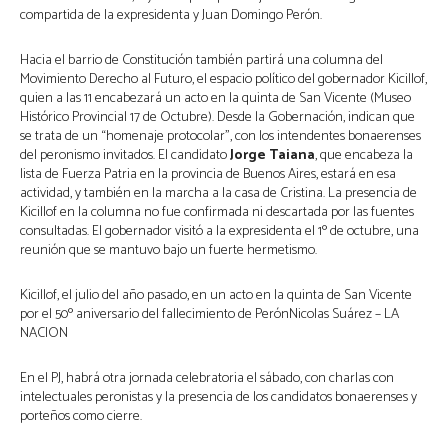
compartida de la expresidenta y Juan Domingo Perón.
Hacia el barrio de Constitución también partirá una columna del
Movimiento Derecho al Futuro, el espacio político del gobernador Kicillof,
quien a las 11 encabezará un acto en la quinta de San Vicente (Museo
Histórico Provincial 17 de Octubre). Desde la Gobernación, indican que
se trata de un “homenaje protocolar”, con los intendentes bonaerenses
del peronismo invitados. El candidato
Jorge Taiana
, que encabeza la
lista de Fuerza Patria en la provincia de Buenos Aires, estará en esa
actividad, y también en la marcha a la casa de Cristina. La presencia de
Kicillof en la columna no fue confirmada ni descartada por las fuentes
consultadas. El gobernador visitó a la expresidenta el 1º de octubre, una
reunión que se mantuvo bajo un fuerte hermetismo.
Kicillof, el julio del año pasado, en un acto en la quinta de San Vicente
por el 50º aniversario del fallecimiento de PerónNicolas Suárez – LA
NACION
En el PJ, habrá otra jornada celebratoria el sábado, con charlas con
intelectuales peronistas y la presencia de los candidatos bonaerenses y
porteños como cierre.