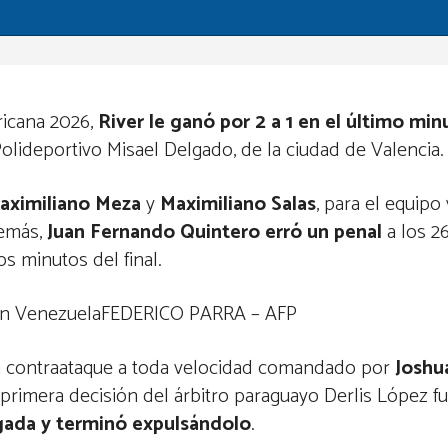
ricana 2026,
River le ganó por 2 a 1 en el último mi
 Polideportivo Misael Delgado, de la ciudad de Valencia.
aximiliano Meza
y
Maximiliano Salas
, para el equip
demás,
Juan Fernando Quintero erró un penal
a los 2
s minutos del final.
ria en VenezuelaFEDERICO PARRA – AFP
un contraataque a toda velocidad comandado por
Joshu
a primera decisión del árbitro paraguayo Derlis López f
jugada y terminó expulsándolo
.