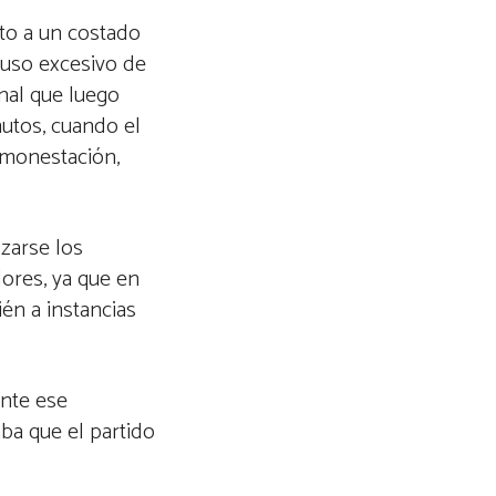
rto a un costado
 uso excesivo de
enal que luego
nutos, cuando el
amonestación,
lzarse los
dores, ya que en
ién a instancias
ante ese
aba que el partido