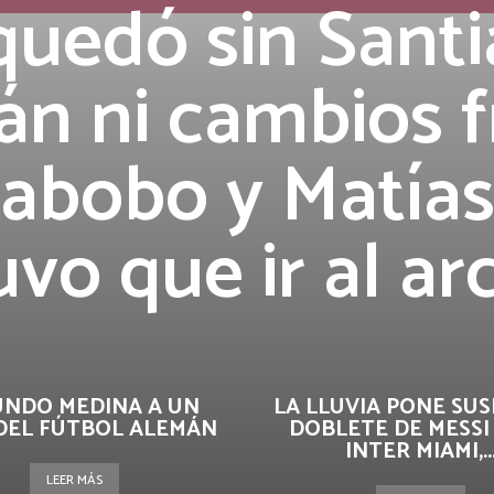
quedó sin Sant
án ni cambios 
rabobo y Matías
uvo que ir al ar
UNDO MEDINA A UN
LA LLUVIA PONE SUS
DEL FÚTBOL ALEMÁN
DOBLETE DE MESSI
INTER MIAMI,..
LEER MÁS