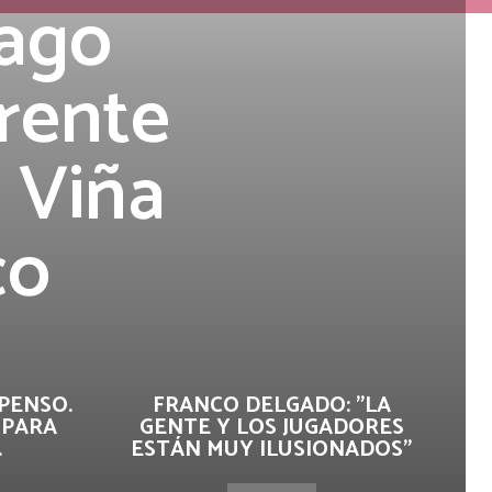
iago
frente
 Viña
co
PENSO.
FRANCO DELGADO: "LA
 PARA
GENTE Y LOS JUGADORES
.
ESTÁN MUY ILUSIONADOS"