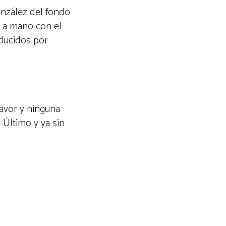
onzález del fondo
o a mano con el
onducidos por
favor y ninguna
 Último y ya sin