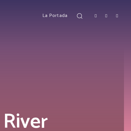
La Portada
 River