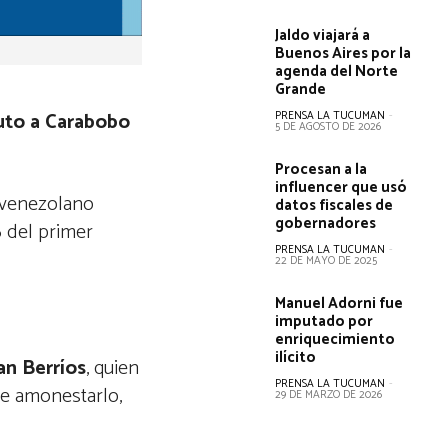
Jaldo viajará a
Buenos Aires por la
agenda del Norte
Grande
nuto a Carabobo
PRENSA LA TUCUMAN
-
5 DE AGOSTO DE 2026
Procesan a la
influencer que usó
o venezolano
datos fiscales de
gobernadores
6 del primer
PRENSA LA TUCUMAN
-
22 DE MAYO DE 2025
Manuel Adorni fue
imputado por
enriquecimiento
ilícito
an Berríos
, quien
PRENSA LA TUCUMAN
-
ue amonestarlo,
29 DE MARZO DE 2026