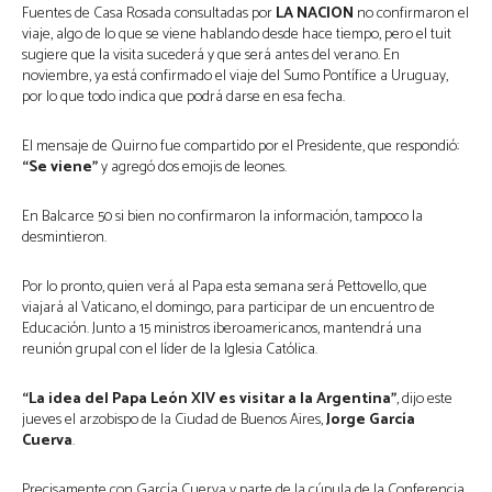
Fuentes de Casa Rosada consultadas por
LA NACION
no confirmaron el
viaje, algo de lo que se viene hablando desde hace tiempo, pero el tuit
sugiere que la visita sucederá y que será antes del verano. En
noviembre, ya está confirmado el viaje del Sumo Pontífice a Uruguay,
por lo que todo indica que podrá darse en esa fecha.
El mensaje de Quirno fue compartido por el Presidente, que respondió:
“Se viene”
y agregó dos emojis de leones.
En Balcarce 50 si bien no confirmaron la información, tampoco la
desmintieron.
Por lo pronto, quien verá al Papa esta semana será Pettovello, que
viajará al Vaticano, el domingo, para participar de un encuentro de
Educación. Junto a 15 ministros iberoamericanos, mantendrá una
reunión grupal con el líder de la Iglesia Católica.
“La idea del Papa León XIV es visitar a la Argentina”
, dijo este
jueves el arzobispo de la Ciudad de Buenos Aires,
Jorge García
Cuerva
.
Precisamente con García Cuerva y parte de la cúpula de la Conferencia