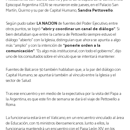
Episcopal Argentina (CEA) se reunieron este jueves, en el Palacio San
Martín, Quirno y su par de Capital Humano,
Sandra Pettovello
.
Según pudo saber
LA NACION
de fuentes del Poder Ejecutivo, entre
otros puntos, se logró
“abrir y coordinar un canal de diálogo”
. Si
bien detallaban que entre la cartera de Pettovello siempre estuvo el
diálogo “abierto” con la Iglesia, distinguían que ahora se apunta a algo
más “amplio” y con la intención de
“ponerle orden a la
comunicación”
. “Es algo más institucional, con todo el gobierno”, dijo
uno de los consultados sobre el vínculo que se intentará mantener.
Fuentes de Balcarce 50 también hablaban que, a la par del diálogo con
Capital Humano, se apuntará también al vínculo entre la Iglesia y el
sector de Salud.
Tras ese encuentro y en medio de la expectativa por la visita del Papa a
la Argentina, es que este fin de semana se dará el viaje de Pettovello a
Roma.
La funcionaria estará en el Vaticano, en un encuentro vinculado al área
de Educación, con 15 ministros iberoamericanos. Junto a ellos, la
funcionaria mantendrá un encuentro con el Papa León XIV, en los