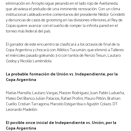
eliminación en Arroyito sigue pesando en el lado rojo de Avellaneda,
que atraviesa el preludio de una inminente renovación. Con un clima
institucional caldeado entre comentarios del presidente Néstor Grindetti
y denuncias de casos de grooming en las divisiones inferiores, el Rey de
Copas quiere avanzar con el sueño de romper la infinita pared en el
torneo más federal del país.
El ganador de este encuentro se clasificará a los octavos de final de la
Copa Argentina y chocará con Atlético Tucumán, que eliminó a Talleres
el miércoles pasado goleando 3-0 con tantos de Renzo Tesuri, Lautaro
Godoy y Nicolás Laméndola.
La probable formación de Unión vs. Independiente, por la
Copa Argentina
Matías Mansilla; Lautaro Vargas, Maizon Rodríguez, Juan Pablo Ludueña,
Mateo Del Blanco; Julián Palacios, Rafael Profini, Mauro Pittón, Brahian
Cuello; Cristian Tarragona, Marcelo Estigarribia o Agustín Colazo. DT:
Leonardo Madelón.
El posible once inicial de Independiente vs. Unión, por la
Copa Argentina