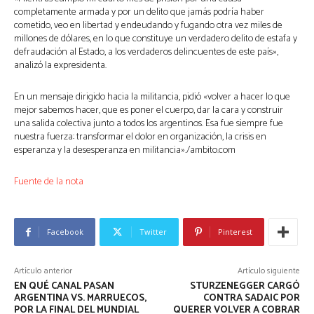
completamente armada y por un delito que jamás podría haber
cometido, veo en libertad y endeudando y fugando otra vez miles de
millones de dólares, en lo que constituye un verdadero delito de estafa y
defraudación al Estado, a los verdaderos delincuentes de este país»,
analizó la expresidenta.
En un mensaje dirigido hacia la militancia, pidió «volver a hacer lo que
mejor sabemos hacer, que es poner el cuerpo, dar la cara y construir
una salida colectiva junto a todos los argentinos. Esa fue siempre fue
nuestra fuerza: transformar el dolor en organización, la crisis en
esperanza y la desesperanza en militancia»./ambito.com
Fuente de la nota
Facebook
Twitter
Pinterest
Artículo anterior
Artículo siguiente
EN QUÉ CANAL PASAN
STURZENEGGER CARGÓ
ARGENTINA VS. MARRUECOS,
CONTRA SADAIC POR
POR LA FINAL DEL MUNDIAL
QUERER VOLVER A COBRAR