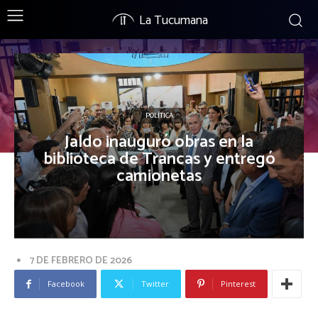
La Tucumana
POLÍTICA
Jaldo inauguró obras en la
biblioteca de Trancas y entregó
camionetas
7 DE FEBRERO DE 2026
Facebook
Twitter
Pinterest