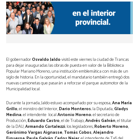
El gobernador
Osvaldo Jaldo
visitó este viernes la ciudad de Trancas
para dejar inauguradas las obras de puesta en valor de la Biblioteca
Popular Mariano Moreno, una institución emblemática con más de un
siglo de historia. En la oportunidad, el mandatario también entregó dos
nuevas camionetas que pasarán a reforzar el parque automotor de la
Municipalidad local.
Durante la jornada, Jaldo estuvo acompañado por su esposa,
Ana María
Grillo
, el ministro del Interior,
Dario Monteros
; la Diputada,
Gladys
Medina
; el intendente local
Antonio Moreno
; el secretario de
Producción,
Eduardo Castro
, el de Trabajo,
Andrés Galván
, el titular
de la DAU,
Armando Cortalezzi
; los legisladores,
Roberto Moreno
,
Gerónimo Vargas Aignasse
,
Tomás Cobos
,
Alejandro
Figueroa
,
Paula Galván
,
Carlos Najar
; el intendente de Tafí del