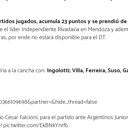
tidos jugados, acumula 23 puntos y se prendió de 
te el líder Independiente Rivadavia en Mendoza y ademá
s, por ende no estará disponible para el DT.
ría a la cancha con:
Ingolotti; Villa, Ferreira, Suso, 
550366109698&partner=&hide_thread=false
 César Falcioni, para el partido ante Argentinos Junior
 pic.twitter.com/EkBNkYnrfb