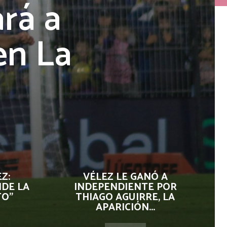
rá a
en La
Z:
VÉLEZ LE GANÓ A
IDE LA
INDEPENDIENTE POR
TO"
THIAGO AGUIRRE, LA
APARICIÓN...