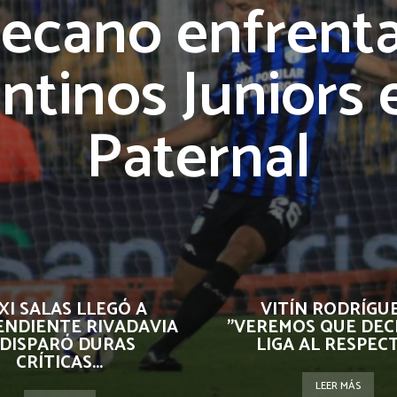
Decano enfrenta
ntinos Juniors 
Paternal
XI SALAS LLEGÓ A
VITÍN RODRÍGUE
ENDIENTE RIVADAVIA
"VEREMOS QUE DEC
 DISPARÓ DURAS
LIGA AL RESPEC
CRÍTICAS...
LEER MÁS