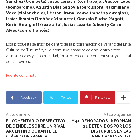
Sánchez (trompeta), Jesús Canaviri (contrabajo), Gastón Lobo
(bombardino), Agustín Díaz Segovia (percusión), Maximiliano
Vece (violonchelo), Héctor Lizana (corno francés y arreglos),
Isaías Ibrahim Ordóñez (clarinete), Gonzalo Puche (fagot),
Kevin Georgieff (saxo alto), Josías Lazarte (oboe) y Celso
Alves (corno francés).
Esta propuesta se inscribe dentro de la programación de verano del Ente
Cultural de Tucumán, que promueve espacios de encuentro entre
artistas locales y la comunidad, fortaleciendo la escena musical y cultural
de la provincia.
Fuente de la nota
Facebook
Twitter
Pinterest
Artículo anterior
Artículo siguiente
EL COMENTARIO DESPECTIVO
Y 40 DEMORADOS. INFORMAN
DE DEMBÉLÉ SOBRE UN RIVAL
32 DETENIDOS POR LOS
ARGENTINO DURANTE EL
DISTURBIOS EN LAS
CLÁSICO DE FRANCIA
INMEDIACIONES DEL