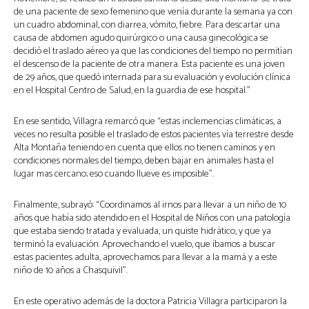
de una paciente de sexo femenino que venía durante la semana ya con
un cuadro abdominal, con diarrea, vómito, fiebre. Para descartar una
causa de abdomen agudo quirúrgico o una causa ginecológica se
decidió el traslado aéreo ya que las condiciones del tiempo no permitían
el descenso de la paciente de otra manera. Esta paciente es una joven
de 29 años, que quedó internada para su evaluación y evolución clínica
en el Hospital Centro de Salud, en la guardia de ese hospital.”
En ese sentido, Villagra remarcó que “estas inclemencias climáticas, a
veces no resulta posible el traslado de estos pacientes vía terrestre desde
Alta Montaña teniendo en cuenta que ellos no tienen caminos y en
condiciones normales del tiempo, deben bajar en animales hasta el
lugar mas cercano; eso cuando llueve es imposible”.
Finalmente, subrayó: “Coordinamos al irnos para llevar a un niño de 10
años que había sido atendido en el Hospital de Niños con una patología
que estaba siendo tratada y evaluada, un quiste hidrático, y que ya
terminó la evaluación. Aprovechando el vuelo, que íbamos a buscar
estas pacientes adulta, aprovechamos para llevar a la mamá y a este
niño de 10 años a Chasquivil”.
En este operativo además de la doctora Patricia Villagra participaron la