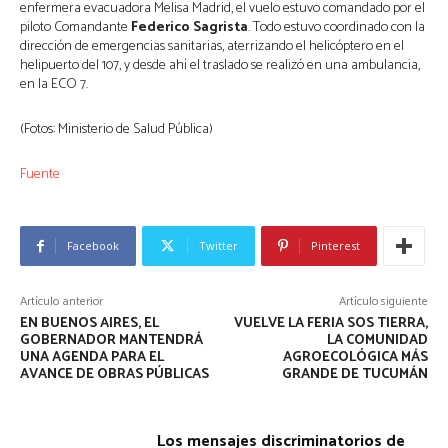
enfermera evacuadora Melisa Madrid, el vuelo estuvo comandado por el
piloto Comandante
Federico Sagrista
. Todo estuvo coordinado con la
dirección de emergencias sanitarias, aterrizando el helicóptero en el
helipuerto del 107, y desde ahí el traslado se realizó en una ambulancia,
en la ECO 7.
(Fotos: Ministerio de Salud Pública)
Fuente
Facebook
Twitter
Pinterest
Artículo anterior
Artículo siguiente
EN BUENOS AIRES, EL
VUELVE LA FERIA SOS TIERRA,
GOBERNADOR MANTENDRÁ
LA COMUNIDAD
UNA AGENDA PARA EL
AGROECOLÓGICA MÁS
AVANCE DE OBRAS PÚBLICAS
GRANDE DE TUCUMÁN
Los mensajes discriminatorios de