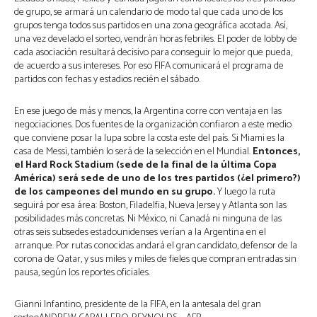
de grupo, se armará un calendario de modo tal que cada uno de los
grupos tenga todos sus partidos en una zona geográfica acotada. Así,
una vez develado el sorteo, vendrán horas febriles. El poder de lobby de
cada asociación resultará decisivo para conseguir lo mejor que pueda,
de acuerdo a sus intereses. Por eso FIFA comunicará el programa de
partidos con fechas y estadios recién el sábado.
En ese juego de más y menos, la Argentina corre con ventaja en las
negociaciones. Dos fuentes de la organización confiaron a este medio
que conviene posar la lupa sobre la costa este del país. Si Miami es la
casa de Messi, también lo será de la selección en el Mundial.
Entonces,
el Hard Rock Stadium (sede de la final de la última Copa
América) será sede de uno de los tres partidos (¿el primero?)
de los campeones del mundo en su grupo.
Y luego la ruta
seguirá por esa área: Boston, Filadelfia, Nueva Jersey y Atlanta son las
posibilidades más concretas. Ni México, ni Canadá ni ninguna de las
otras seis subsedes estadounidenses verían a la Argentina en el
arranque. Por rutas conocidas andará el gran candidato, defensor de la
corona de Qatar, y sus miles y miles de fieles que compran entradas sin
pausa, según los reportes oficiales.
Gianni Infantino, presidente de la FIFA, en la antesala del gran