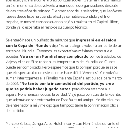
aparecer, y lo hará con el trofeo conquistado en Qatar entre sus manos:
será el momento de devolverlo a manos de los organizadores, después
de casi tres años de reinado. El entrenador de la selección, que llegó este
jueves desde España cuando el sol ya se había escondido y el frío
trepaba, se mostró cansado cuando bajó su maleta en el Capitol Hilton,
donde ya lo esperaba el resto de su cuerpo técnico.
Se enteró hace un puñado de minutos que
ingresará en el salon
con la Copa del Mundo
y dijo: “Es una alegría volver a ser parte de un
sorteo del Mundial. Tenemos las expectativas máximas, como suele
suceder.
Va a ser un Mundial muy complicado
por los traslados, los
viajes y el calor. Si se repiten las temperaturas del Mundial de Clubes
puede ser complicado. Pero esperemos que lo corrijan porque se sabe
que el espectáculo con este calor se hace difícil. Veremos”. Y le volvió a
sumar interrogantes a la Finalíssima ante España, estipulada para Marzo
de 2026:
“No tanto por la incomodidad del partido, yo creo
que se podría haber jugado antes
. pero ahora estamos a la
espera. No tenemos noticias, la verdad. Viajé justo con Luis de la Fuente,
que además de ser entrenador de España es mi amigo… Me dio el curso
de entrenador a mí y me dijo que tampoco tiene la confirmación oficial
del partido».
Marcelo Balboa, Dunga, Atiba Hutchinson y Luis Hernández durante el