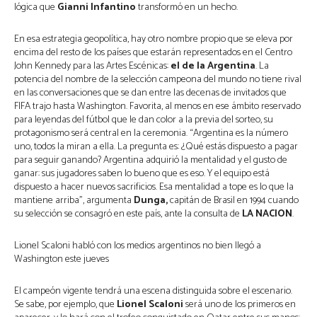
lógica que
Gianni Infantino
transformó en un hecho.
En esa estrategia geopolítica, hay otro nombre propio que se eleva por
encima del resto de los países que estarán representados en el Centro
John Kennedy para las Artes Escénicas:
el de la Argentina
. La
potencia del nombre de la selección campeona del mundo no tiene rival
en las conversaciones que se dan entre las decenas de invitados que
FIFA trajo hasta Washington. Favorita, al menos en ese ámbito reservado
para leyendas del fútbol que le dan color a la previa del sorteo, su
protagonismo será central en la ceremonia. “Argentina es la número
uno, todos la miran a ella. La pregunta es: ¿Qué estás dispuesto a pagar
para seguir ganando? Argentina adquirió la mentalidad y el gusto de
ganar: sus jugadores saben lo bueno que es eso. Y el equipo está
dispuesto a hacer nuevos sacrificios. Esa mentalidad a tope es lo que la
mantiene arriba”, argumenta
Dunga,
capitán de Brasil en 1994 cuando
su selección se consagró en este país, ante la consulta de
LA NACION
.
Lionel Scaloni habló con los medios argentinos no bien llegó a
Washington este jueves
El campeón vigente tendrá una escena distinguida sobre el escenario.
Se sabe, por ejemplo, que
Lionel Scaloni
será uno de los primeros en