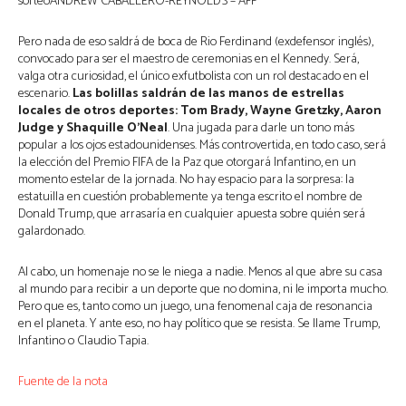
sorteoANDREW CABALLERO-REYNOLDS – AFP
Pero nada de eso saldrá de boca de Rio Ferdinand (exdefensor inglés),
convocado para ser el maestro de ceremonias en el Kennedy. Será,
valga otra curiosidad, el único exfutbolista con un rol destacado en el
escenario.
Las bolillas saldrán de las manos de estrellas
locales de otros deportes: Tom Brady, Wayne Gretzky, Aaron
Judge y Shaquille O’Neal
. Una jugada para darle un tono más
popular a los ojos estadounidenses. Más controvertida, en todo caso, será
la elección del Premio FIFA de la Paz que otorgará Infantino, en un
momento estelar de la jornada. No hay espacio para la sorpresa: la
estatuilla en cuestión probablemente ya tenga escrito el nombre de
Donald Trump, que arrasaría en cualquier apuesta sobre quién será
galardonado.
Al cabo, un homenaje no se le niega a nadie. Menos al que abre su casa
al mundo para recibir a un deporte que no domina, ni le importa mucho.
Pero que es, tanto como un juego, una fenomenal caja de resonancia
en el planeta. Y ante eso, no hay político que se resista. Se llame Trump,
Infantino o Claudio Tapia.
Fuente de la nota