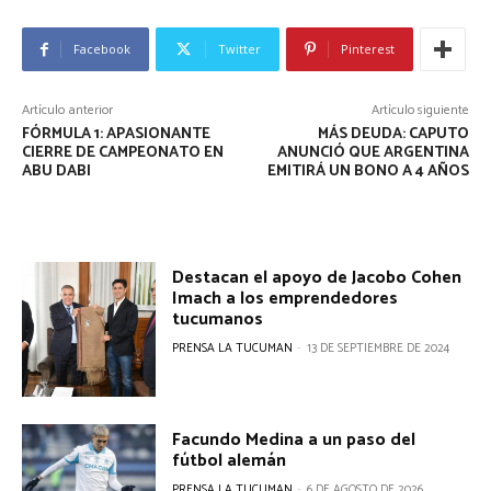
Facebook
Twitter
Pinterest
Artículo anterior
Artículo siguiente
FÓRMULA 1: APASIONANTE
MÁS DEUDA: CAPUTO
CIERRE DE CAMPEONATO EN
ANUNCIÓ QUE ARGENTINA
ABU DABI
EMITIRÁ UN BONO A 4 AÑOS
Destacan el apoyo de Jacobo Cohen
Imach a los emprendedores
tucumanos
PRENSA LA TUCUMAN
-
13 DE SEPTIEMBRE DE 2024
Facundo Medina a un paso del
fútbol alemán
PRENSA LA TUCUMAN
-
6 DE AGOSTO DE 2026