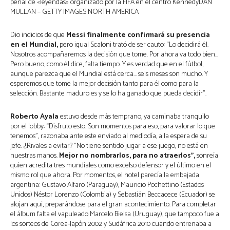
penal de «leyendas» organizado por la FIFA en el centro KennedyDAN
MULLAN – GETTY IMAGES NORTH AMERICA
Dio indicios de que
Messi finalmente confirmará su presencia
en el Mundial,
pero igual Scaloni trató de ser cauto: “Lo decidirá él.
Nosotros acompañaremos la decisión que tome. Por ahora va todo bien…
Pero bueno, como él dice, falta tiempo. Y es verdad que en el fútbol,
aunque parezca que el Mundial está cerca… seis meses son mucho. Y
esperemos que tome la mejor decisión tanto para él como para la
selección. Bastante maduro es y se lo ha ganado que pueda decidir”.
Roberto Ayala
estuvo desde más temprano, ya caminaba tranquilo
por el lobby: “Disfruto esto. Son momentos para eso, para valorar lo que
tenemos”, razonaba ante este enviado al mediodía, a la espera de su
jefe. ¿Rivales a evitar? “No tiene sentido jugar a ese juego, no está en
nuestras manos.
Mejor no nombrarlos, para no atraerlos”,
sonreía
quien acredita tres mundiales como excelso defensor y el último en el
mismo rol que ahora. Por momentos, el hotel parecía la embajada
argentina: Gustavo Alfaro (Paraguay), Mauricio Pochettino (Estados
Unidos) Néstor Lorenzo (Colombia) y Sebastián Beccacece (Ecuador) se
alojan aquí, preparándose para el gran acontecimiento. Para completar
el álbum falta el vapuleado Marcelo Bielsa (Uruguay), que tampoco fue a
los sorteos de Corea-Japón 2002 y Sudáfrica 2010 cuando entrenaba a