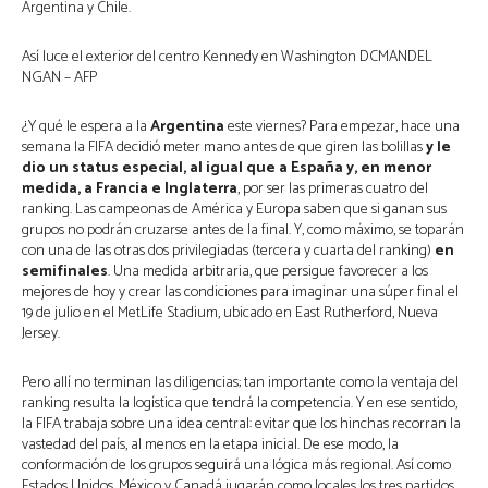
Argentina y Chile.
Así luce el exterior del centro Kennedy en Washington DCMANDEL
NGAN – AFP
¿Y qué le espera a la
Argentina
este viernes? Para empezar, hace una
semana la FIFA decidió meter mano antes de que giren las bolillas
y le
dio un status especial, al igual que a España y, en menor
medida, a Francia e Inglaterra
, por ser las primeras cuatro del
ranking. Las campeonas de América y Europa saben que si ganan sus
grupos no podrán cruzarse antes de la final. Y, como máximo, se toparán
con una de las otras dos privilegiadas (tercera y cuarta del ranking)
en
semifinales
. Una medida arbitraria, que persigue favorecer a los
mejores de hoy y crear las condiciones para imaginar una súper final el
19 de julio en el MetLife Stadium, ubicado en East Rutherford, Nueva
Jersey.
Pero allí no terminan las diligencias; tan importante como la ventaja del
ranking resulta la logística que tendrá la competencia. Y en ese sentido,
la FIFA trabaja sobre una idea central: evitar que los hinchas recorran la
vastedad del país, al menos en la etapa inicial. De ese modo, la
conformación de los grupos seguirá una lógica más regional. Así como
Estados Unidos, México y Canadá jugarán como locales los tres partidos