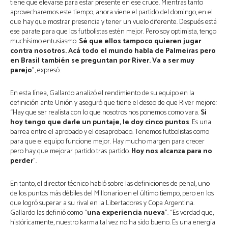
tiene que elevarse para estar presente en ese cruce. Mientras tanto
aprovecharemos este tiempo, ahora viene el partido del domingo, en el
que hay que mostrar presencia y tener un vuelo diferente. Después está
ese parate para que los futbolistas estén mejor. Pero soy optimista, tengo
muchísimo entusiasmo.
Sé que ellos tampoco quieren jugar
contra nosotros. Acá todo el mundo habla de Palmeiras pero
en Brasil también se preguntan por River. Va a ser muy
parejo
”, expresó.
En esta línea, Gallardo analizó el rendimiento de su equipo en la
definición ante Unión y aseguró que tiene el deseo de que River mejore:
“Hay que ser realista con lo que nosotros nos ponemos como vara.
Si
hoy tengo que darle un puntaje, le doy cinco puntos
. Es una
barrea entre el aprobado y el desaprobado. Tenemos futbolistas como
para que el equipo funcione mejor. Hay mucho margen para crecer
pero hay que mejorar partido tras partido.
Hoy nos alcanza para no
perder
”.
En tanto, el director técnico habló sobre las definiciones de penal, uno
de los puntos más débiles del Millonario en el último tiempo, pero en los
que logró superar a su rival en la Libertadores y Copa Argentina.
Gallardo las definió como “
una experiencia nueva
”. “Es verdad que,
históricamente, nuestro karma tal vez no ha sido bueno. Es una energía