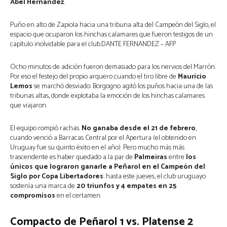
Abel Hernández
.
Puño en alto de Zapiola hacia una tribuna alta del Campeón del Siglo, el
espacio que ocuparon los hinchas calamares que fueron testigos de un
capítulo inolvidable para el club.DANTE FERNANDEZ – AFP
Ocho minutos de adición fueron demasiado para los nervios del Marrón.
Por eso el festejo del propio arquero cuando el tiro libre de
Mauricio
Lemos
se marchó desviado: Borgogno agitó los puños hacia una de las
tribunas altas, donde explotaba la emoción de los hinchas calamares
que viajaron.
El equipo rompió rachas.
No ganaba desde el 21 de febrero
,
cuando venció a Barracas Central por el Apertura (el obtenido en
Uruguay fue su quinto éxito en el año). Pero mucho más más
trascendente es haber quedado a la par de
Palmeiras
entre
los
únicos que lograron ganarle a Peñarol en el Campeón del
Siglo por Copa Libertadores
: hasta este jueves, el club uruguayo
sostenía una marca de
20 triunfos y 4 empates en 25
compromisos
en el certamen.
Compacto de Peñarol 1 vs. Platense 2