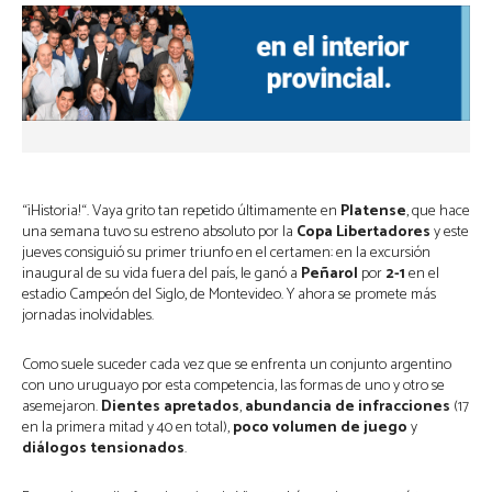
“¡Historia!“. Vaya grito tan repetido últimamente en
Platense
, que hace
una semana tuvo su estreno absoluto por la
Copa Libertadores
y este
jueves consiguió su primer triunfo en el certamen: en la excursión
inaugural de su vida fuera del país, le ganó a
Peñarol
por
2-1
en el
estadio Campeón del Siglo, de Montevideo. Y ahora se promete más
jornadas inolvidables.
Como suele suceder cada vez que se enfrenta un conjunto argentino
con uno uruguayo por esta competencia, las formas de uno y otro se
asemejaron.
Dientes apretados
,
abundancia de infracciones
(17
en la primera mitad y 40 en total),
poco volumen de juego
y
diálogos tensionados
.