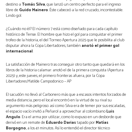
destino a
Tomás Silva
, que lanzó un centro perfecto para el ingreso
libre de
Guido Mainero
. Éste cabeceó a la red cruzado, incontestable.
Lindo gol.
¿Cuándo no él? El número 7 está como diseñado para cada capítulo
histórico de Tense. El hombre que hizo el gol para conquistar el primer
trofeo de la historia, el del Torneo Apertura 2025 que le posibilita al club
disputar ahora la Copa Libertadores, también
anotó el primer gol
internacional
.
La satisfacción de Mainero tras conseguir otro tanto que quedará en los
libros de la historia calamar: anotó el de la primera conquista (Apertura
2025) y, este jueves, el primero fronteras afuera, por la Copa
Libertadores.Matilde Campodonico – AP
El sacudón no llevó al Carbonero más que a escasos intentos forzados de
media distancia, pero el local encontró en la virtud de su rival su
argumento más peligroso: así como Silva era de temer por sus escaladas,
el espacio vacío invitó a Peñarol a aprovechar al colombiano
Luis
Angulo
. Era el arma por utilizar, como lo expuso en un desborde que
derivó en un remate de
Eduardo Darias
tapado por
Matías
Borgogno
, a los 41 minutos. Así lo entendió el director técnico