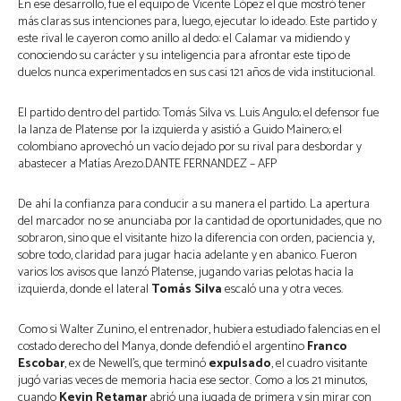
En ese desarrollo, fue el equipo de Vicente López el que mostró tener
más claras sus intenciones para, luego, ejecutar lo ideado. Este partido y
este rival le cayeron como anillo al dedo: el Calamar va midiendo y
conociendo su carácter y su inteligencia para afrontar este tipo de
duelos nunca experimentados en sus casi 121 años de vida institucional.
El partido dentro del partido: Tomás Silva vs. Luis Angulo; el defensor fue
la lanza de Platense por la izquierda y asistió a Guido Mainero; el
colombiano aprovechó un vacío dejado por su rival para desbordar y
abastecer a Matías Arezo.DANTE FERNANDEZ – AFP
De ahí la confianza para conducir a su manera el partido. La apertura
del marcador no se anunciaba por la cantidad de oportunidades, que no
sobraron, sino que el visitante hizo la diferencia con orden, paciencia y,
sobre todo, claridad para jugar hacia adelante y en abanico. Fueron
varios los avisos que lanzó Platense, jugando varias pelotas hacia la
izquierda, donde el lateral
Tomás Silva
escaló una y otra veces.
Como si Walter Zunino, el entrenador, hubiera estudiado falencias en el
costado derecho del Manya, donde defendió el argentino
Franco
Escobar
, ex de Newell’s, que terminó
expulsado
, el cuadro visitante
jugó varias veces de memoria hacia ese sector. Como a los 21 minutos,
cuando
Kevin Retamar
abrió una jugada de primera y sin mirar con