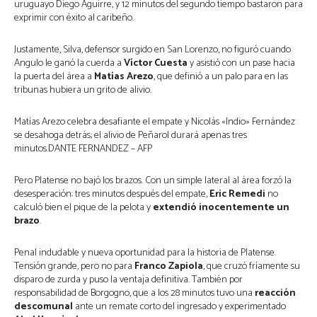
uruguayo Diego Aguirre, y 12 minutos del segundo tiempo bastaron para
exprimir con éxito al caribeño.
Justamente, Silva, defensor surgido en San Lorenzo, no figuró cuando
Angulo le ganó la cuerda a
Víctor Cuesta
y asistió con un pase hacia
la puerta del área a
Matías Arezo
, que definió a un palo para en las
tribunas hubiera un grito de alivio.
Matías Arezo celebra desafiante el empate y Nicolás «Indio» Fernández
se desahoga detrás; el alivio de Peñarol durará apenas tres
minutos.DANTE FERNANDEZ – AFP
Pero Platense no bajó los brazos. Con un simple lateral al área forzó la
desesperación: tres minutos después del empate,
Eric Remedi
no
calculó bien el pique de la pelota y
extendió inocentemente un
brazo
.
Penal indudable y nueva oportunidad para la historia de Platense.
Tensión grande, pero no para
Franco Zapiola
, que cruzó fríamente su
disparo de zurda y puso la ventaja definitiva. También por
responsabilidad de Borgogno, que a los 28 minutos tuvo una
reacción
descomunal
ante un remate corto del ingresado y experimentado