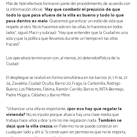
Más de 1500 efectivos formaron parte del procedimiento, de acuerdo con
la información oficial. “
Hay que combatir el prejuicio de que
todo lo que pasa afuera de la villa es bueno y todo lo que
pasa dentro es malo
. Queremos garantizar un estilo de vida que
respete al otro. No lo hacemos solo en las villas, lo hacemos en todos
lados”, siguió Macri y subrayó: “Hay que entender que la Ciudad es una
sola y que la política que llevamos durante un tiempo en las villas
fracasó”.
Los operativos terminaron con, al menos, 20 detenidosPolicía de la
Ciudad
El despliegue se realizó en forma simultánea en los barrios 31, 1-11-14, 21-
24, Zavaleta, Ciudad Oculta, Barrio 20, Fraga, la Carbonilla, Rodrigo
Bueno, Los Piletones, Fátima, Ramón Carrillo, Barrio 15, INTA-Bermejo,
Padre Múgica, Cildañez y Barrio Mitre.
“Urbanizar una villa es importante,
¿por eso hay que regalar la
vivienda?
No, es injusto porque afuera hay una clase media que
trabaja hace años y dice ‘a mí no me regalaron nada.
También se
dejó que la villa crezca
; en Palermo no se puede construir en
cualquier lado y ahí sí. Si construyen sin permiso es que no te importa,