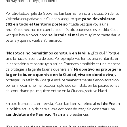
no hay norma ni ley», consideró.
Por otro lado, el jefe de Gobierno también se refirió a la situación de las
viviendas ocupadas en la Ciudad y aseguró que
ya se devolvieron
782 en todo el territorio porteño
. “Cada vez que voy a una
reunión de vecinos me cuentan de más situaciones de este estilo. Cada
vez que hay algo ocupado
se instala el mal
, es muy importante dar la
batalla y que no vuelvan”, remarcó.
“
Nosotros no permitimos construir en la villa
. ¿Por qué? Porque
uno lo hace en contra de otro. Por ejemplo, vos tenías una ventanita en
la habitación y te construyen arriba. Entonces prohibirlo es una manera
de proteger a la gente buena que vive ahí.
Mi objetivo es proteger a
la gente buena que vive en la Ciudad, viva en donde viva
, y
proteger un estilo de vida que está permanentemente siendo agredido
por un mecanismo mafioso, corrupto que se instaló en las peores zonas
del conurbano y que quiere entrar en la Ciudad», sostuvo Macri.
En otro tramo de la entrevista, Macri también se refirió al
rol de Pro
en
la política actual y de cara a las elecciones de 2027, sin descartar una
candidatura de Mauricio Macri
a la presidencia.