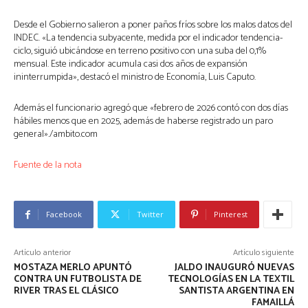
Desde el Gobierno salieron a poner paños fríos sobre los malos datos del
INDEC. «La tendencia subyacente, medida por el indicador tendencia-
ciclo, siguió ubicándose en terreno positivo con una suba del 0,1%
mensual. Este indicador acumula casi dos años de expansión
ininterrumpida», destacó el ministro de Economía, Luis Caputo.
Además el funcionario agregó que «febrero de 2026 contó con dos días
hábiles menos que en 2025, además de haberse registrado un paro
general»./ambito.com
Fuente de la nota
Facebook
Twitter
Pinterest
Artículo anterior
Artículo siguiente
MOSTAZA MERLO APUNTÓ
JALDO INAUGURÓ NUEVAS
CONTRA UN FUTBOLISTA DE
TECNOLOGÍAS EN LA TEXTIL
RIVER TRAS EL CLÁSICO
SANTISTA ARGENTINA EN
FAMAILLÁ