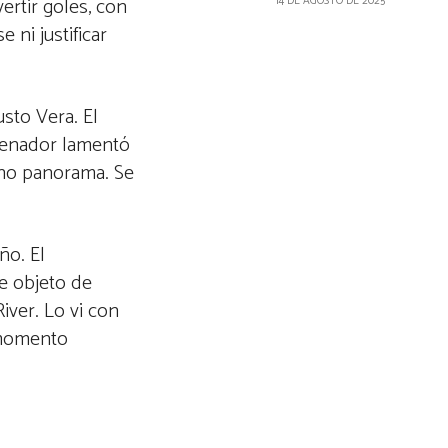
ertir goles, con
14 DE AGOSTO DE 2025
ni justificar
usto Vera. El
trenador lamentó
cho panorama. Se
ño. El
ue objeto de
iver. Lo vi con
n momento