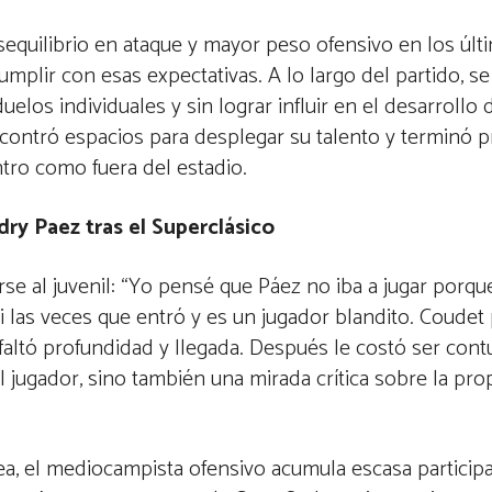
sequilibrio en ataque y mayor peso ofensivo en los últ
umplir con esas expectativas. A lo largo del partido, s
los individuales y sin lograr influir en el desarrollo d
ncontró espacios para desplegar su talento y terminó 
tro como fuera del estadio.
ry Paez tras el Superclásico
erirse al juvenil: “Yo pensé que Páez no iba a jugar porqu
i las veces que entró y es un jugador blandito. Coude
faltó profundidad y llegada. Después le costó ser con
l jugador, sino también una mirada crítica sobre la pro
a, el mediocampista ofensivo acumula escasa participa