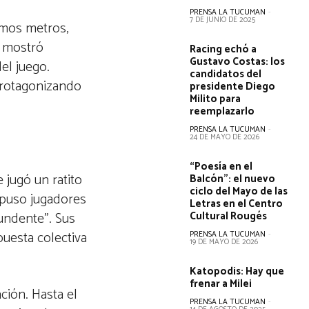
PRENSA LA TUCUMAN
-
7 DE JUNIO DE 2025
imos metros,
e mostró
Racing echó a
Gustavo Costas: los
el juego.
candidatos del
protagonizando
presidente Diego
Milito para
reemplazarlo
PRENSA LA TUCUMAN
-
24 DE MAYO DE 2026
“Poesía en el
e jugó un ratito
Balcón”: el nuevo
ciclo del Mayo de las
t puso jugadores
Letras en el Centro
tundente”. Sus
Cultural Rougés
puesta colectiva
PRENSA LA TUCUMAN
-
19 DE MAYO DE 2026
Katopodis: Hay que
frenar a Milei
ción. Hasta el
PRENSA LA TUCUMAN
-