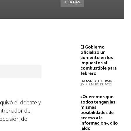
LEER MÁS
El Gobierno
oficializó un
aumento en los
impuestos al
combustible para
febrero
PRENSA LA TUCUMAN
-
30 DE ENERO DE 2026
«Queremos que
squivó el debate y
todos tengan las
mismas
ntrenador del
posibilidades de
 decisión de
acceso a la
información», dijo
Jaldo