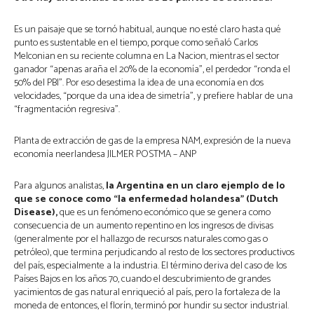
Es un paisaje que se tornó habitual, aunque no esté claro hasta qué
punto es sustentable en el tiempo, porque como señaló Carlos
Melconian en su reciente columna en La Nacion, mientras el sector
ganador “apenas araña el 20% de la economía”, el perdedor “ronda el
50% del PBI”. Por eso desestima la idea de una economía en dos
velocidades, “porque da una idea de simetría”, y prefiere hablar de una
“fragmentación regresiva”.
Planta de extracción de gas de la empresa NAM, expresión de la nueva
economía neerlandesa JILMER POSTMA – ANP
Para algunos analistas,
la Argentina en un claro ejemplo de lo
que se conoce como “la enfermedad holandesa” (Dutch
Disease),
que es un fenómeno económico que se genera como
consecuencia de un aumento repentino en los ingresos de divisas
(generalmente por el hallazgo de recursos naturales como gas o
petróleo), que termina perjudicando al resto de los sectores productivos
del país, especialmente a la industria. El término deriva del caso de los
Países Bajos en los años 70, cuando el descubrimiento de grandes
yacimientos de gas natural enriqueció al país, pero la fortaleza de la
moneda de entonces, el florín, terminó por hundir su sector industrial.