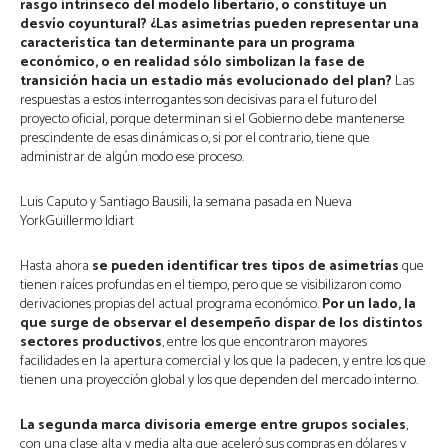
rasgo intrínseco del modelo libertario, o constituye un
desvío coyuntural?
¿Las asimetrías pueden representar una
característica tan determinante para un programa
económico, o en realidad sólo simbolizan la fase de
transición hacia un estadio más evolucionado del plan?
Las
respuestas a estos interrogantes son decisivas para el futuro del
proyecto oficial, porque determinan si el Gobierno debe mantenerse
prescindente de esas dinámicas o, si por el contrario, tiene que
administrar de algún modo ese proceso.
Luis Caputo y Santiago Bausili, la semana pasada en Nueva
YorkGuillermo Idiart
Hasta ahora
se pueden identificar tres tipos de asimetrías
que
tienen raíces profundas en el tiempo, pero que se visibilizaron como
derivaciones propias del actual programa económico.
Por un lado, la
que surge de observar el desempeño dispar de los distintos
sectores productivos
, entre los que encontraron mayores
facilidades en la apertura comercial y los que la padecen, y entre los que
tienen una proyección global y los que dependen del mercado interno.
La segunda marca divisoria emerge entre grupos sociales
,
con una clase alta y media alta que aceleró sus compras en dólares y