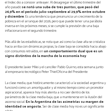
el Indec dio a conocer anteayer. Al desagregar el último trimestre del
año pasado
se notó una suba de tres puntos, que pasó del
26,9% en el período julio-septiembre al 29,9% entre octubre
y diciembre
. Es una tendencia que preanuncia un crecimiento de la
pobreza en el arranque del 2026, pero que puede tener una parábola
inversa en los próximos meses, si se cumple la previsión de una baja
inflacionaria en el segundo trimestre.
Más allá de las estadísticas, se nota que así como la clase alta se cristaliza
hacia arriba con dinámicas propias, la clase baja se consolida hacia abajo
con consumos retraídos, en
un comportamiento dual que es un
signo distintivo de la marcha de la economía hoy
.
El presidente Javier Milei y el canciller Pablo Quirno, esta semana junto
al empresario tecnológico Peter ThielOficina del Presidente
La clase media, que históricamente caracterizó a la sociedad argentina y
funcionó como un amortiguador y al mismo tiempo como un promotor
aspiracional, aparece hoy más atenta a no caer dentro de los
parámetros de la clase media-baja, que a mantenerse en la ilusión del
ascenso social.
En la Argentina de las asimetrías su margen de
identidad se angosta.
Ser de clase media hoy no es un significante