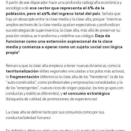
A partir de ese disparador hace una profunda radiografía económica y
sociológica de
ese sector que representa el 6% de la
población, pero el 49% del ingreso total del país
. Señala que
hay un desacople entre la clase media y la clase alta, porque “mientras
amplios sectores de la clase media ajustan expectativas y profundizan
sus estrategias de supervivencia, la clase alta, más allá de preservar su
posición relativa, se transforma y redefine sus códigos.
Deja de
funcionar como una extensión aspiracional de la clase
media y comienza a operar como un sujeto social con lógica
propia”
.
Remarca que la clase alta empieza a tener nuevas dinámicas, como la
territorialización
(élites regionales vinculadas a los polos más activos),
la
fragmentación
(diferencia la clase alta de los “herederos”; la de los
“auto-construidos”, como profesionales y empresarios consolidados; y la
de los “emergentes”, nuevos ricos de origen popular, los tres grupos con
conductas y estéticas diferentes), y
el consumo estratégico
(búsqueda de calidad, de promociones, de experiencias).
La clase alta se define tanto por sus consumos como por sus
conductasSoledad Aznarez