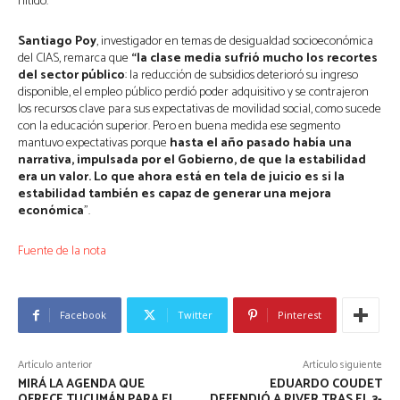
nítido.
Santiago Poy
, investigador en temas de desigualdad socioeconómica
del CIAS, remarca que
“la clase media sufrió mucho los recortes
del sector público
: la reducción de subsidios deterioró su ingreso
disponible, el empleo público perdió poder adquisitivo y se contrajeron
los recursos clave para sus expectativas de movilidad social, como sucede
con la educación superior. Pero en buena medida ese segmento
mantuvo expectativas porque
hasta el año pasado había una
narrativa, impulsada por el Gobierno, de que la estabilidad
era un valor. Lo que ahora está en tela de juicio es si la
estabilidad también es capaz de generar una mejora
económica
”.
Fuente de la nota
Facebook
Twitter
Pinterest
Artículo anterior
Artículo siguiente
MIRÁ LA AGENDA QUE
EDUARDO COUDET
OFRECE TUCUMÁN PARA EL
DEFENDIÓ A RIVER TRAS EL 3-