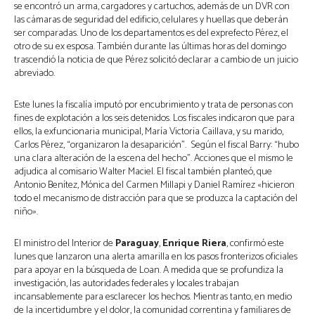
se encontró un arma, cargadores y cartuchos, además de un DVR con 
las cámaras de seguridad del edificio, celulares y huellas que deberán 
ser comparadas. Uno de los departamentos es del exprefecto Pérez, el 
otro de su ex esposa. También durante las últimas horas del domingo 
trascendió la noticia de que Pérez solicitó declarar a cambio de un juicio 
abreviado.
Este lunes la fiscalía imputó por encubrimiento y trata de personas con 
fines de explotación a los seis detenidos. Los fiscales indicaron que para 
ellos, la exfuncionaria municipal, María Victoria Caillava, y su marido, 
Carlos Pérez, “organizaron la desaparición”.  Según el fiscal Barry: “hubo 
una clara alteración de la escena del hecho”. Acciones que el mismo le 
adjudica al comisario Walter Maciel. El fiscal también planteó, que 
Antonio Benítez, Mónica del Carmen Millapi y Daniel Ramírez «hicieron 
todo el mecanismo de distracción para que se produzca la captación del 
niño». 
El ministro del Interior de 
Paraguay
, 
Enrique Riera
, confirmó este 
lunes que lanzaron una alerta amarilla en los pasos fronterizos oficiales 
para apoyar en la búsqueda de Loan. A medida que se profundiza la 
investigación, las autoridades federales y locales trabajan 
incansablemente para esclarecer los hechos. Mientras tanto, en medio 
de la incertidumbre y el dolor, la comunidad correntina y familiares de 