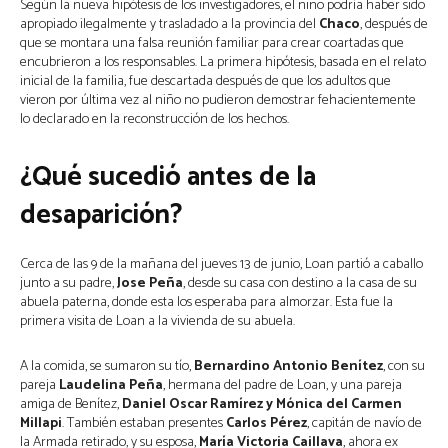
Según la nueva hipótesis de los investigadores, el niño podría haber sido 
apropiado ilegalmente y trasladado a la provincia del 
Chaco
, después de 
que se montara una falsa reunión familiar para crear coartadas que 
encubrieron a los responsables. La primera hipótesis, basada en el relato 
inicial de la familia, fue descartada después de que los adultos que 
vieron por última vez al niño no pudieron demostrar fehacientemente 
lo declarado en la reconstrucción de los hechos.
¿Qué sucedió antes de la 
desaparición?
Cerca de las 9 de la mañana del jueves 13 de junio, Loan partió a caballo 
junto a su padre, 
Jose Peña
, desde su casa con destino a la casa de su 
abuela paterna, donde esta los esperaba para almorzar. Esta fue la 
primera visita de Loan a la vivienda de su abuela.
A la comida, se sumaron su tío, 
Bernardino Antonio Benítez
, con su 
pareja 
Laudelina Peña
, hermana del padre de Loan, y una pareja 
amiga de Benítez, 
Daniel Oscar Ramírez y Mónica del Carmen 
Millapi
. También estaban presentes 
Carlos Pérez
, capitán de navío de 
la Armada retirado, y su esposa, 
María Victoria Caillava
, ahora ex 