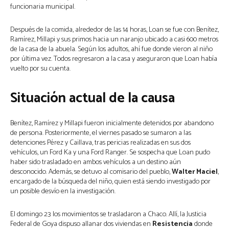
funcionaria municipal.
Después de la comida, alrededor de las 14 horas, Loan se fue con Benítez, 
Ramírez, Millapi y sus primos hacia un naranjo ubicado a casi 600 metros 
de la casa de la abuela. Según los adultos, ahí fue donde vieron al niño 
por última vez. Todos regresaron a la casa y aseguraron que Loan había 
vuelto por su cuenta.
Situación actual de la causa
Benítez, Ramírez y Millapi fueron inicialmente detenidos por abandono 
de persona. Posteriormente, el viernes pasado se sumaron a las 
detenciones Pérez y Caillava, tras pericias realizadas en sus dos 
vehículos, un Ford Ka y una Ford Ranger. Se sospecha que Loan pudo 
haber sido trasladado en ambos vehículos a un destino aún 
desconocido. Además, se detuvo al comisario del pueblo, 
Walter Maciel
, 
encargado de la búsqueda del niño, quien está siendo investigado por 
un posible desvío en la investigación. 
El domingo 23 los movimientos se trasladaron a Chaco. Allí, la Justicia 
Federal de Goya dispuso allanar dos viviendas en 
Resistencia
 donde 