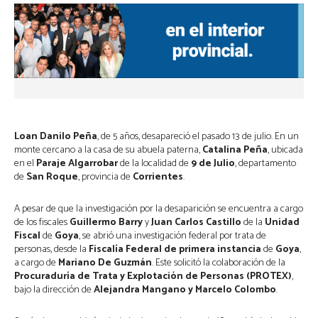
Loan Danilo Peña
, de 5 años, desapareció el pasado 13 de julio. En un 
monte cercano a la casa de su abuela paterna, 
Catalina Peña
, ubicada 
en el
 Paraje Algarrobar
 de la localidad de 
9 de Julio
, departamento 
de 
San Roque
, provincia de 
Corrientes
.
A pesar de que la investigación por la desaparición se encuentra a cargo 
de los fiscales 
Guillermo Barry
 y 
Juan Carlos Castillo
 de la 
Unidad 
Fiscal 
de
 Goya
, se abrió una investigación federal por trata de 
personas, desde la 
Fiscalía Federal de primera instancia
 de 
Goya
, 
a cargo de 
Mariano De Guzmán
. Este solicitó la colaboración de la 
Procuraduría de Trata y Explotación de Personas (PROTEX)
, 
bajo la dirección de 
Alejandra Mangano y Marcelo Colombo
.