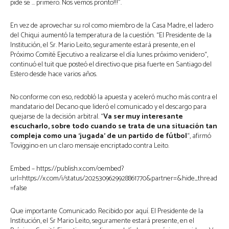
pide se … primero. Nos vemos pronto!!!”.
En vez de aprovechar su rol como miembro de la Casa Madre, el ladero
del Chiqui aumentó la temperatura de la cuestión. “El Presidente de la
Institución, el Sr. Mario Leito, seguramente estará presente, en el
Próximo Comité Ejecutivo a realizarse el día lunes próximo venidero“,
continuó el tuit que posteó el directivo que pisa fuerte en Santiago del
Estero desde hace varios años.
No conforme con eso, redobló la apuesta y aceleró mucho más contra el
mandatario del Decano que lideró el comunicado y el descargo para
quejarse de la decisión arbitral. “
Va ser muy interesante
escucharlo, sobre todo cuando se trata de una situación tan
compleja como una ‘jugada’ de un partido de fútbol
“, afirmó
Toviggino en un claro mensaje encriptado contra Leito.
Embed – https://publish.x.com/oembed?
url=https://x.com/i/status/2025309629928861770&partner=&hide_thread
=false
Que importante Comunicado. Recibido por aquí. El Presidente de la
Institución, el Sr Mario Leito, seguramente estará presente, en el