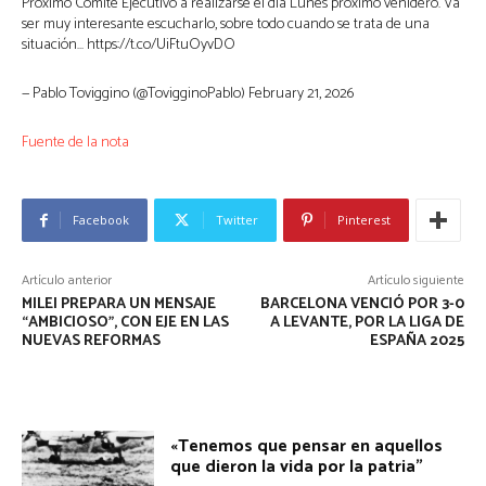
Próximo Comité Ejecutivo a realizarse el día Lunes próximo venidero. Va
ser muy interesante escucharlo, sobre todo cuando se trata de una
situación… https://t.co/UiFtuOyvDO
— Pablo Toviggino (@TovigginoPablo) February 21, 2026
Fuente de la nota
Facebook
Twitter
Pinterest
Artículo anterior
Artículo siguiente
MILEI PREPARA UN MENSAJE
BARCELONA VENCIÓ POR 3-0
“AMBICIOSO”, CON EJE EN LAS
A LEVANTE, POR LA LIGA DE
NUEVAS REFORMAS
ESPAÑA 2025
«Tenemos que pensar en aquellos
que dieron la vida por la patria”