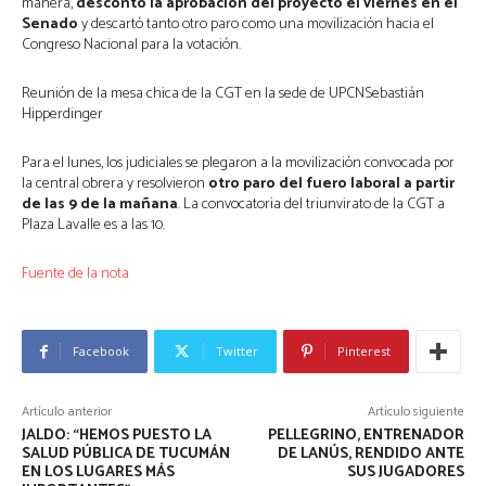
manera,
descontó la aprobación del proyecto el viernes en el
Senado
y descartó tanto otro paro como una movilización hacia el
Congreso Nacional para la votación.
Reunión de la mesa chica de la CGT en la sede de UPCNSebastián
Hipperdinger
Para el lunes, los judiciales se plegaron a la movilización convocada por
la central obrera y resolvieron
otro paro del fuero laboral a partir
de las 9 de la mañana
. La convocatoria del triunvirato de la CGT a
Plaza Lavalle es a las 10.
Fuente de la nota
Facebook
Twitter
Pinterest
Artículo anterior
Artículo siguiente
JALDO: “HEMOS PUESTO LA
PELLEGRINO, ENTRENADOR
SALUD PÚBLICA DE TUCUMÁN
DE LANÚS, RENDIDO ANTE
EN LOS LUGARES MÁS
SUS JUGADORES