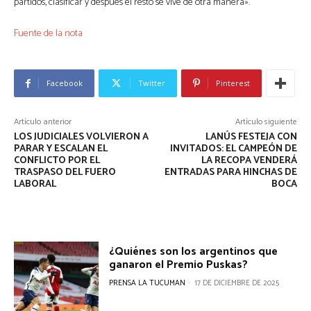
partidos, clasificar y después el resto se vive de otra manera».
Fuente de la nota
Facebook
Twitter
Pinterest
Artículo anterior
Artículo siguiente
LOS JUDICIALES VOLVIERON A
LANÚS FESTEJA CON
PARAR Y ESCALAN EL
INVITADOS: EL CAMPEÓN DE
CONFLICTO POR EL
LA RECOPA VENDERÁ
TRASPASO DEL FUERO
ENTRADAS PARA HINCHAS DE
LABORAL
BOCA
¿Quiénes son los argentinos que
ganaron el Premio Puskas?
PRENSA LA TUCUMAN
-
17 DE DICIEMBRE DE 2025