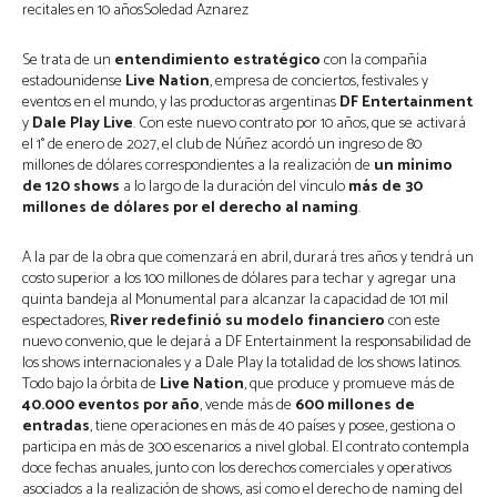
recitales en 10 añosSoledad Aznarez
Se trata de un
entendimiento estratégico
con la compañía
estadounidense
Live Nation
, empresa de conciertos, festivales y
eventos en el mundo, y las productoras argentinas
DF Entertainment
y
Dale Play Live
. Con este nuevo contrato por 10 años, que se activará
el 1° de enero de 2027, el club de Núñez acordó un ingreso de 80
millones de dólares correspondientes a la realización de
un mínimo
de 120 shows
a lo largo de la duración del vínculo
más de 30
millones de dólares por el derecho al naming
.
A la par de la obra que comenzará en abril, durará tres años y tendrá un
costo superior a los 100 millones de dólares para techar y agregar una
quinta bandeja al Monumental para alcanzar la capacidad de 101 mil
espectadores,
River redefinió su modelo financiero
con este
nuevo convenio, que le dejará a DF Entertainment la responsabilidad de
los shows internacionales y a Dale Play la totalidad de los shows latinos.
Todo bajo la órbita de
Live Nation
, que produce y promueve más de
40.000 eventos por año
, vende más de
600 millones de
entradas
, tiene operaciones en más de 40 países y posee, gestiona o
participa en más de 300 escenarios a nivel global. El contrato contempla
doce fechas anuales, junto con los derechos comerciales y operativos
asociados a la realización de shows, así como el derecho de naming del