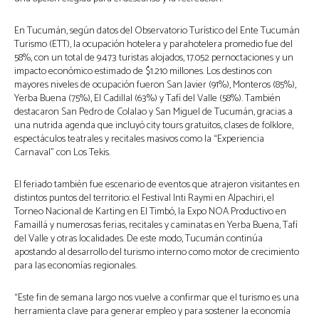
En Tucumán, según datos del Observatorio Turístico del Ente Tucumán
Turismo (ETT), la ocupación hotelera y parahotelera promedio fue del
58%, con un total de 9.473 turistas alojados, 17.052 pernoctaciones y un
impacto económico estimado de $1.210 millones. Los destinos con
mayores niveles de ocupación fueron San Javier (91%), Monteros (85%),
Yerba Buena (75%), El Cadillal (63%) y Tafí del Valle (58%). También
destacaron San Pedro de Colalao y San Miguel de Tucumán, gracias a
una nutrida agenda que incluyó city tours gratuitos, clases de folklore,
espectáculos teatrales y recitales masivos como la “Experiencia
Carnaval” con Los Tekis.
El feriado también fue escenario de eventos que atrajeron visitantes en
distintos puntos del territorio: el Festival Inti Raymi en Alpachiri, el
Torneo Nacional de Karting en El Timbó, la Expo NOA Productivo en
Famaillá y numerosas ferias, recitales y caminatas en Yerba Buena, Tafí
del Valle y otras localidades. De este modo, Tucumán continúa
apostando al desarrollo del turismo interno como motor de crecimiento
para las economías regionales.
“Este fin de semana largo nos vuelve a confirmar que el turismo es una
herramienta clave para generar empleo y para sostener la economía